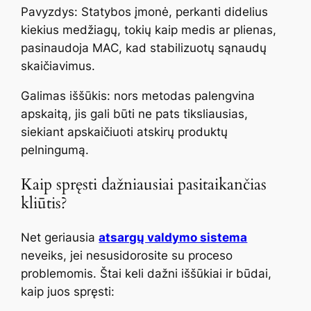
Pavyzdys: Statybos įmonė, perkanti didelius
kiekius medžiagų, tokių kaip medis ar plienas,
pasinaudoja MAC, kad stabilizuotų sąnaudų
skaičiavimus.
Galimas iššūkis: nors metodas palengvina
apskaitą, jis gali būti ne pats tiksliausias,
siekiant apskaičiuoti atskirų produktų
pelningumą.
Kaip spręsti dažniausiai pasitaikančias
kliūtis?
Net geriausia
atsargų valdymo sistema
neveiks, jei nesusidorosite su proceso
problemomis. Štai keli dažni iššūkiai ir būdai,
kaip juos spręsti: