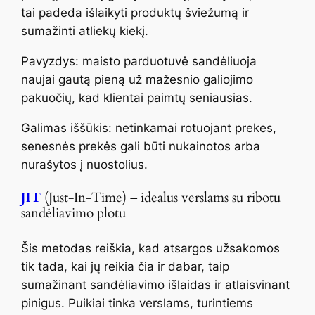
tai padeda išlaikyti produktų šviežumą ir
sumažinti atliekų kiekį.
Pavyzdys: maisto parduotuvė sandėliuoja
naujai gautą pieną už mažesnio galiojimo
pakuočių, kad klientai paimtų seniausias.
Galimas iššūkis: netinkamai rotuojant prekes,
senesnės prekės gali būti nukainotos arba
nurašytos į nuostolius.
JIT
(Just-In-Time) – idealus verslams su ribotu
sandėliavimo plotu
Šis metodas reiškia, kad atsargos užsakomos
tik tada, kai jų reikia čia ir dabar, taip
sumažinant sandėliavimo išlaidas ir atlaisvinant
pinigus. Puikiai tinka verslams, turintiems