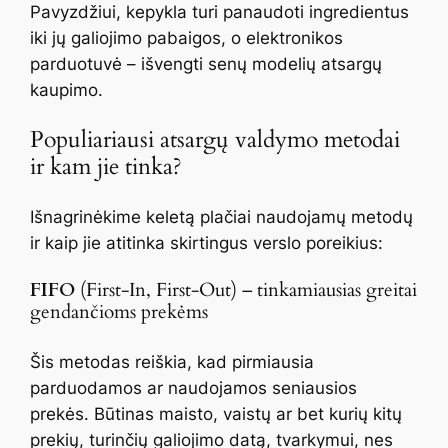
Pavyzdžiui, kepykla turi panaudoti ingredientus
iki jų galiojimo pabaigos, o elektronikos
parduotuvė – išvengti senų modelių atsargų
kaupimo.
Populiariausi atsargų valdymo metodai
ir kam jie tinka?
Išnagrinėkime keletą plačiai naudojamų metodų
ir kaip jie atitinka skirtingus verslo poreikius:
FIFO
(First-In, First-Out) – tinkamiausias greitai
gendančioms prekėms
Šis metodas reiškia, kad pirmiausia
parduodamos ar naudojamos seniausios
prekės. Būtinas maisto, vaistų ar bet kurių kitų
prekių, turinčių galiojimo datą, tvarkymui, nes