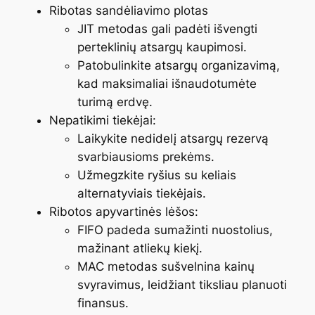
Ribotas sandėliavimo plotas
JIT metodas gali padėti išvengti
perteklinių atsargų kaupimosi.
Patobulinkite atsargų organizavimą,
kad maksimaliai išnaudotumėte
turimą erdvę.
Nepatikimi tiekėjai:
Laikykite nedidelį atsargų rezervą
svarbiausioms prekėms.
Užmegzkite ryšius su keliais
alternatyviais tiekėjais.
Ribotos apyvartinės lėšos:
FIFO padeda sumažinti nuostolius,
mažinant atliekų kiekį.
MAC metodas sušvelnina kainų
svyravimus, leidžiant tiksliau planuoti
finansus.