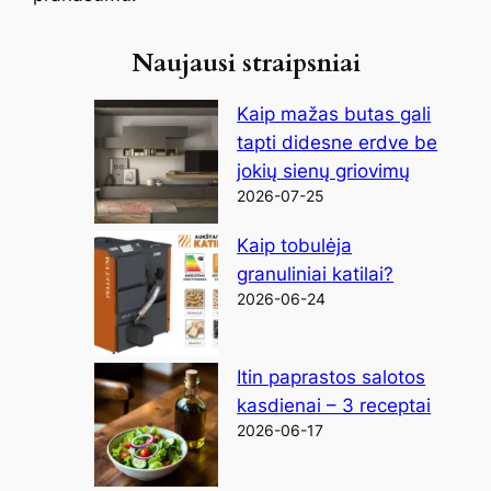
Naujausi straipsniai
Kaip mažas butas gali
tapti didesne erdve be
jokių sienų griovimų
2026-07-25
Kaip tobulėja
granuliniai katilai?
2026-06-24
Itin paprastos salotos
kasdienai – 3 receptai
2026-06-17