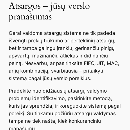
Atsargos – jūsų verslo
pranašumas
Gerai valdoma atsargų sistema ne tik padeda
išvengti prekių trūkumo ar perteklinių atsargų,
bet ir tampa galingu įrankiu, gerinančiu pinigų
apyvartą, mažinančiu atliekas ir didinančiu
pelną. Nesvarbu, ar pasirinksite FIFO, JIT, MAC,
ar jų kombinaciją, svarbiausia – pritaikyti
sistemą pagal jūsų verslo poreikius.
Pradėkite nuo didžiausių atsargų valdymo
problemų identifikavimo, pasirinkite metodą,
kuris jas sprendžia, ir koreguokite sistemą pagal
poreikį. Su tinkamu požiūriu atsargų valdymas
tampa ne tiek našta, kiek konkurenciniu
pranašumu.