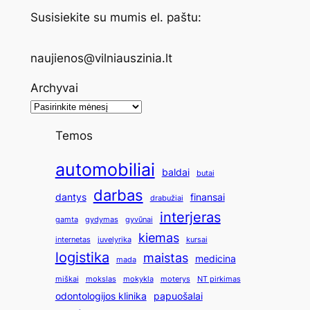
Susisiekite su mumis el. paštu:
naujienos@vilniauszinia.lt
Archyvai
Temos
automobiliai
baldai
butai
darbas
dantys
finansai
drabužiai
interjeras
gamta
gydymas
gyvūnai
kiemas
internetas
juvelyrika
kursai
logistika
maistas
medicina
mada
miškai
mokslas
mokykla
moterys
NT pirkimas
odontologijos klinika
papuošalai