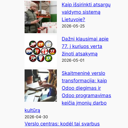
Kaip išsirinkti atsargų
valdymo sistemą
Lietuvoje?
2026-05-25
Dažni klausimai apie
77, į kuriuos verta
žinoti atsakymą
2026-05-01
Skaitmeninė verslo
transformacija: kaip
Odoo diegimas ir
Odoo programavimas
keičia įmonių darbo
kultūrą
2026-04-30
Verslo centras: kodėl tai svarbus