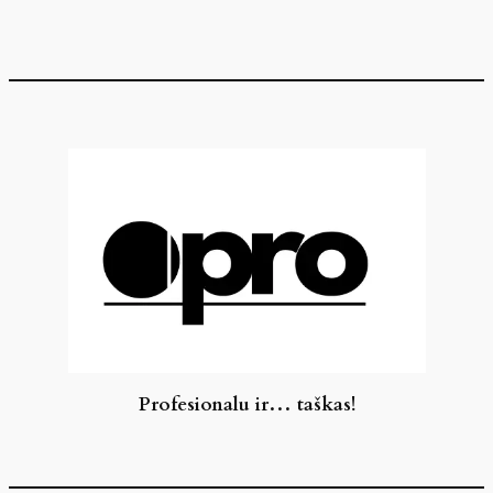
Eiti
prie
turinio
Profesionalu ir… taškas!