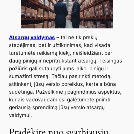
Atsargų valdymas
– tai ne tik prekių
stebėjimas, bet ir užtikrinimas, kad visada
turėtumėte reikiamą kiekį, neišleidžiant per
daug pinigų ir nepritrūkstant atsargų. Teisingas
požiūris gali sutaupyti jums laiko, pinigų ir
sumažinti stresą. Tačiau pasirinkti metodą,
atitinkantį jūsų verslo poreikius, kartais būna
sudėtinga. Pažvelkime į pagrindinius aspektus,
kuriais vadovaudamiesi galėtumėte priimti
geriausią sprendimą jūsų verslo atsargų
valdymui.
Pradėkite nuo svarbiausių