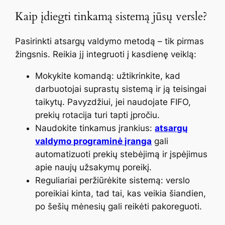
Kaip įdiegti tinkamą sistemą jūsų versle?
Pasirinkti atsargų valdymo metodą – tik pirmas
žingsnis. Reikia jį integruoti į kasdienę veiklą:
Mokykite komandą: užtikrinkite, kad
darbuotojai suprastų sistemą ir ją teisingai
taikytų. Pavyzdžiui, jei naudojate FIFO,
prekių rotacija turi tapti įpročiu.
Naudokite tinkamus įrankius:
atsargų
valdymo programinė įranga
gali
automatizuoti prekių stebėjimą ir įspėjimus
apie naujų užsakymų poreikį.
Reguliariai peržiūrėkite sistemą: verslo
poreikiai kinta, tad tai, kas veikia šiandien,
po šešių mėnesių gali reikėti pakoreguoti.