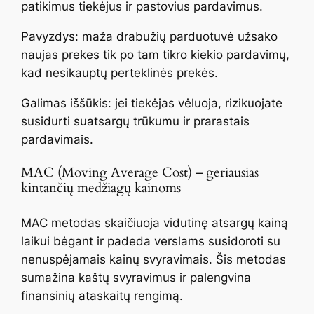
patikimus tiekėjus ir pastovius pardavimus.
Pavyzdys: maža drabužių parduotuvė užsako
naujas prekes tik po tam tikro kiekio pardavimų,
kad nesikauptų perteklinės prekės.
Galimas iššūkis: jei tiekėjas vėluoja, rizikuojate
susidurti suatsargų trūkumu ir prarastais
pardavimais.
MAC (Moving Average Cost) – geriausias
kintančių medžiagų kainoms
MAC metodas skaičiuoja vidutinę atsargų kainą
laikui bėgant ir padeda verslams susidoroti su
nenuspėjamais kainų svyravimais. Šis metodas
sumažina kaštų svyravimus ir palengvina
finansinių ataskaitų rengimą.