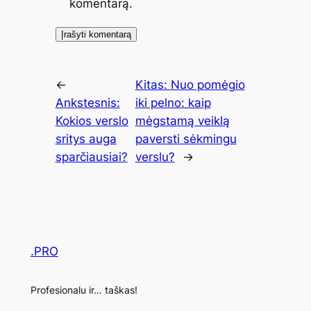
komentarą.
←
Kitas:
Nuo pomėgio
Ankstesnis:
iki pelno: kaip
Kokios verslo
mėgstamą veiklą
sritys auga
paversti sėkmingu
sparčiausiai?
verslu?
→
.PRO
Profesionalu ir… taškas!