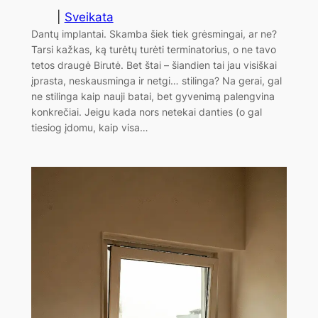
|
Sveikata
Dantų implantai. Skamba šiek tiek grėsmingai, ar ne?
Tarsi kažkas, ką turėtų turėti terminatorius, o ne tavo
tetos draugė Birutė. Bet štai – šiandien tai jau visiškai
įprasta, neskausminga ir netgi… stilinga? Na gerai, gal
ne stilinga kaip nauji batai, bet gyvenimą palengvina
konkrečiai. Jeigu kada nors netekai danties (o gal
tiesiog įdomu, kaip visa…