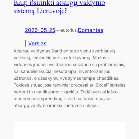
Kaip išsirinkti atsargų valdymo
sistemą Lietuvoje?
2026-05-25
—
Domantas
autorius:
|
Verslas
Atsargų valdymas šiandien tapo vienu svarbiausių
veiksnių, lemiančių verslo efektyvumą. Mažos ir
vidutinės įmonės vis dažniau susiduria su problemomis,
kai sandėlio likučiai nesutampa, inventorizacijos
užtrunka, o užsakymų vykdymas tampa chaotiškas.
Tokiose situacijose rankiniai procesai ar „Excel“ lentelės
nebeužtikrina tikslumo ir greičio. Todėl verslai ieško
modernesnių sprendimų ir vertina, kokie naujausi
atsargų valdymo įrankiai Lietuvos rinkoje…