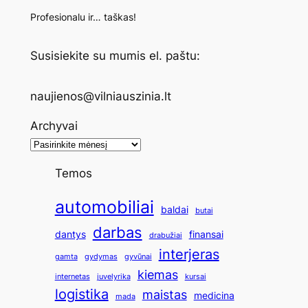
Profesionalu ir… taškas!
Susisiekite su mumis el. paštu:
naujienos@vilniauszinia.lt
Archyvai
Temos
automobiliai
baldai
butai
darbas
dantys
finansai
drabužiai
interjeras
gamta
gydymas
gyvūnai
kiemas
internetas
juvelyrika
kursai
logistika
maistas
medicina
mada