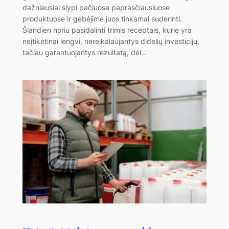
dažniausiai slypi pačiuose paprasčiausiuose
produktuose ir gebėjime juos tinkamai suderinti.
Šiandien noriu pasidalinti trimis receptais, kurie yra
neįtikėtinai lengvi, nereikalaujantys didelių investicijų,
tačiau garantuojantys rezultatą, dėl…