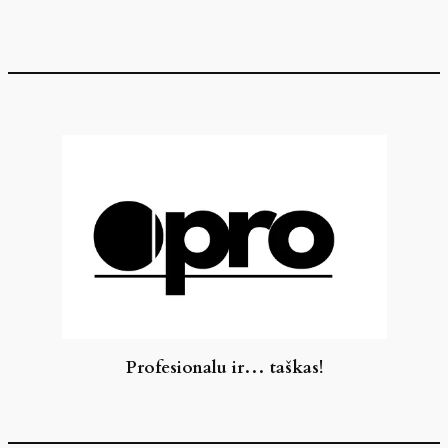
Eiti
prie
turinio
Profesionalu ir… taškas!