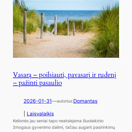
Vasarą – poilsiauti, pavasarį ir rudenį
– pažinti pasaulio
2026-01-31
—
Domantas
autorius:
|
Laisvalaikis
Kelionės jau seniai tapo neatsiejama šiuolaikinio
žmogaus gyvenimo dalimi, tačiau augant pasirinkimų