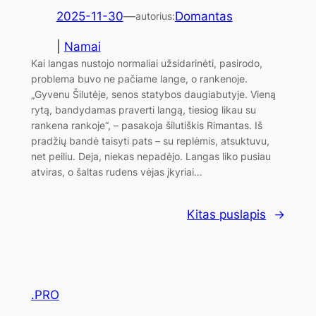
2025-11-30
—
Domantas
autorius:
|
Namai
Kai langas nustojo normaliai užsidarinėti, pasirodo,
problema buvo ne pačiame lange, o rankenoje.
„Gyvenu Šilutėje, senos statybos daugiabutyje. Vieną
rytą, bandydamas praverti langą, tiesiog likau su
rankena rankoje“, – pasakoja šilutiškis Rimantas. Iš
pradžių bandė taisyti pats – su replėmis, atsuktuvu,
net peiliu. Deja, niekas nepadėjo. Langas liko pusiau
atviras, o šaltas rudens vėjas įkyriai…
Kitas puslapis
→
.PRO