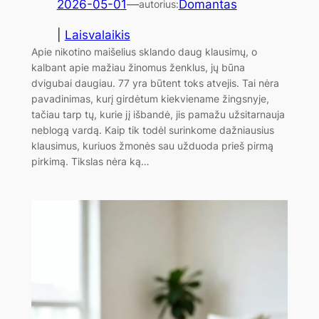
2026-05-01
—
Domantas
autorius:
|
Laisvalaikis
Apie nikotino maišelius sklando daug klausimų, o
kalbant apie mažiau žinomus ženklus, jų būna
dvigubai daugiau. 77 yra būtent toks atvejis. Tai nėra
pavadinimas, kurį girdėtum kiekviename žingsnyje,
tačiau tarp tų, kurie jį išbandė, jis pamažu užsitarnauja
neblogą vardą. Kaip tik todėl surinkome dažniausius
klausimus, kuriuos žmonės sau užduoda prieš pirmą
pirkimą. Tikslas nėra ką…