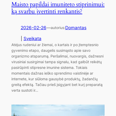
Maisto papildai imuniteto stiprinimui:
ką svarbu įvertinti renkantis?
2026-02-26
—
Domantas
autorius:
|
Sveikata
Atėjus rudeniui ar žiemai, o kartais ir po įtemptesnio
gyvenimo etapo, daugelis susimąsto apie savo
organizmo atsparumą. Peršalimai, nuovargis, dažnesni
virusiniai susirgimai tampa signalu, kad galbūt reikėtų
pasirūpinti stipresne imunine sistema. Tokiais
momentais dažnas ieško sprendimo vaistinėje ar
internete, kur siūloma gausybė produktų, žadančių
greitą efektą. Tačiau prieš įsigyjant bet kurį preparatą
verta sustoti ir…