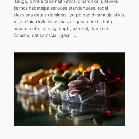
išaugo, o rinka tapo neįtikėtinai dinamiška. Lietuvos
šeimos nebetelpa senuose standartuose, todėl
kiekviena detale domimasi lyg po padidinamuoju stiklu.
Vis dažniau kyla klausimas, ar geriau rinktis butą
arčiau centro, ar visgi bėgti į užmiestį, kur žolė
žalesnė, bet kamščiai ilgesni. …