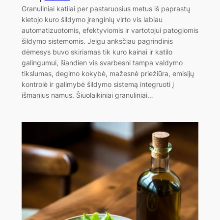
Granuliniai katilai per pastaruosius metus iš paprastų
kietojo kuro šildymo įrenginių virto vis labiau
automatizuotomis, efektyviomis ir vartotojui patogiomis
šildymo sistemomis. Jeigu anksčiau pagrindinis
dėmesys buvo skiriamas tik kuro kainai ir katilo
galingumui, šiandien vis svarbesni tampa valdymo
tikslumas, degimo kokybė, mažesnė priežiūra, emisijų
kontrolė ir galimybė šildymo sistemą integruoti į
išmanius namus. Šiuolaikiniai granuliniai…