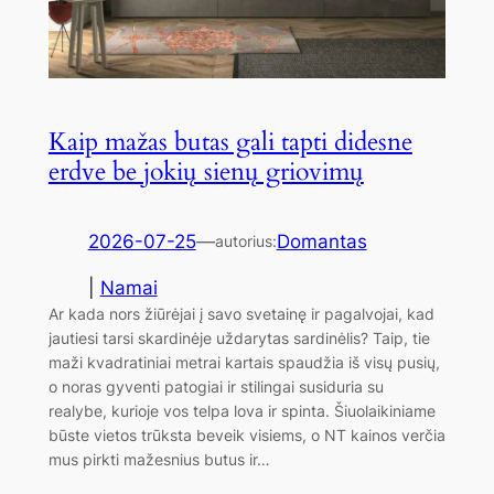
Kaip mažas butas gali tapti didesne
erdve be jokių sienų griovimų
2026-07-25
—
Domantas
autorius:
|
Namai
Ar kada nors žiūrėjai į savo svetainę ir pagalvojai, kad
jautiesi tarsi skardinėje uždarytas sardinėlis? Taip, tie
maži kvadratiniai metrai kartais spaudžia iš visų pusių,
o noras gyventi patogiai ir stilingai susiduria su
realybe, kurioje vos telpa lova ir spinta. Šiuolaikiniame
būste vietos trūksta beveik visiems, o NT kainos verčia
mus pirkti mažesnius butus ir…