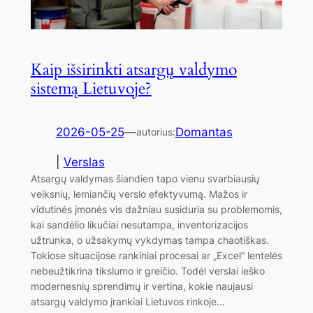
Kaip išsirinkti atsargų valdymo
sistemą Lietuvoje?
2026-05-25
—
Domantas
autorius:
|
Verslas
Atsargų valdymas šiandien tapo vienu svarbiausių
veiksnių, lemiančių verslo efektyvumą. Mažos ir
vidutinės įmonės vis dažniau susiduria su problemomis,
kai sandėlio likučiai nesutampa, inventorizacijos
užtrunka, o užsakymų vykdymas tampa chaotiškas.
Tokiose situacijose rankiniai procesai ar „Excel“ lentelės
nebeužtikrina tikslumo ir greičio. Todėl verslai ieško
modernesnių sprendimų ir vertina, kokie naujausi
atsargų valdymo įrankiai Lietuvos rinkoje…