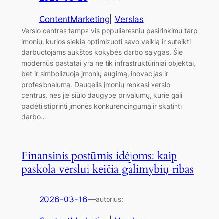
ContentMarketing
|
Verslas
Verslo centras tampa vis populiaresniu pasirinkimu tarp
įmonių, kurios siekia optimizuoti savo veiklą ir suteikti
darbuotojams aukštos kokybės darbo sąlygas. Šie
modernūs pastatai yra ne tik infrastruktūriniai objektai,
bet ir simbolizuoja įmonių augimą, inovacijas ir
profesionalumą. Daugelis įmonių renkasi verslo
centrus, nes jie siūlo daugybę privalumų, kurie gali
padėti stiprinti įmonės konkurencingumą ir skatinti
darbo…
Finansinis postūmis idėjoms: kaip
paskola verslui keičia galimybių ribas
2026-03-16
—
autorius: