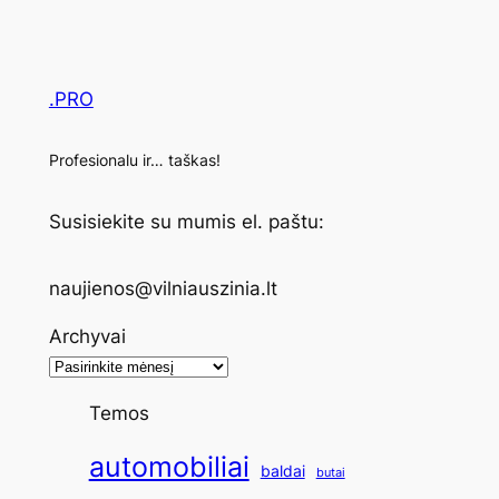
.PRO
Profesionalu ir… taškas!
Susisiekite su mumis el. paštu:
naujienos@vilniauszinia.lt
Archyvai
Temos
automobiliai
baldai
butai