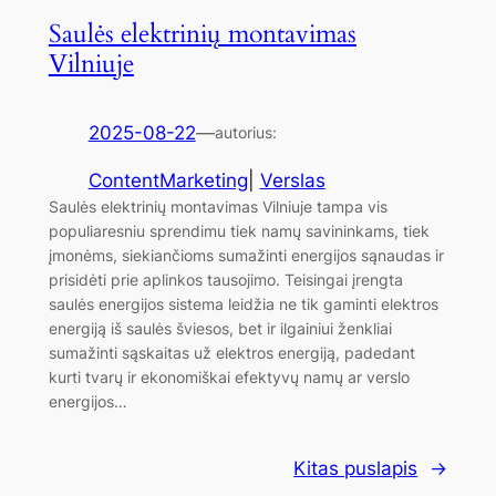
Saulės elektrinių montavimas
Vilniuje
2025-08-22
—
autorius:
ContentMarketing
|
Verslas
Saulės elektrinių montavimas Vilniuje tampa vis
populiaresniu sprendimu tiek namų savininkams, tiek
įmonėms, siekiančioms sumažinti energijos sąnaudas ir
prisidėti prie aplinkos tausojimo. Teisingai įrengta
saulės energijos sistema leidžia ne tik gaminti elektros
energiją iš saulės šviesos, bet ir ilgainiui ženkliai
sumažinti sąskaitas už elektros energiją, padedant
kurti tvarų ir ekonomiškai efektyvų namų ar verslo
energijos…
Kitas puslapis
→