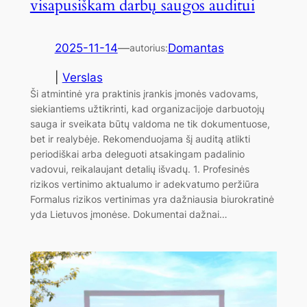
visapusiškam darbų saugos auditui
2025-11-14
—
Domantas
autorius:
|
Verslas
Ši atmintinė yra praktinis įrankis įmonės vadovams,
siekiantiems užtikrinti, kad organizacijoje darbuotojų
sauga ir sveikata būtų valdoma ne tik dokumentuose,
bet ir realybėje. Rekomenduojama šį auditą atlikti
periodiškai arba deleguoti atsakingam padalinio
vadovui, reikalaujant detalių išvadų. 1. Profesinės
rizikos vertinimo aktualumo ir adekvatumo peržiūra
Formalus rizikos vertinimas yra dažniausia biurokratinė
yda Lietuvos įmonėse. Dokumentai dažnai…