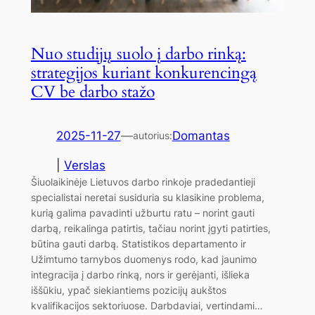
Nuo studijų suolo į darbo rinką:
strategijos kuriant konkurencingą
CV be darbo stažo
2025-11-27
—
Domantas
autorius:
|
Verslas
Šiuolaikinėje Lietuvos darbo rinkoje pradedantieji
specialistai neretai susiduria su klasikine problema,
kurią galima pavadinti užburtu ratu – norint gauti
darbą, reikalinga patirtis, tačiau norint įgyti patirties,
būtina gauti darbą. Statistikos departamento ir
Užimtumo tarnybos duomenys rodo, kad jaunimo
integracija į darbo rinką, nors ir gerėjanti, išlieka
iššūkiu, ypač siekiantiems pozicijų aukštos
kvalifikacijos sektoriuose. Darbdaviai, vertindami…