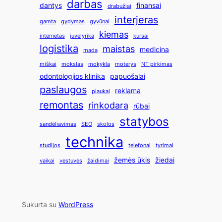
darbas
dantys
finansai
drabužiai
interjeras
gamta
gydymas
gyvūnai
kiemas
internetas
juvelyrika
kursai
logistika
maistas
medicina
mada
miškai
mokslas
mokykla
moterys
NT pirkimas
odontologijos klinika
papuošalai
paslaugos
reklama
plaukai
remontas
rinkodara
rūbai
statybos
sandėliavimas
SEO
skolos
technika
studijos
telefonai
tyrimai
žemės ūkis
žiedai
vaikai
vestuvės
žaidimai
Sukurta su
WordPress