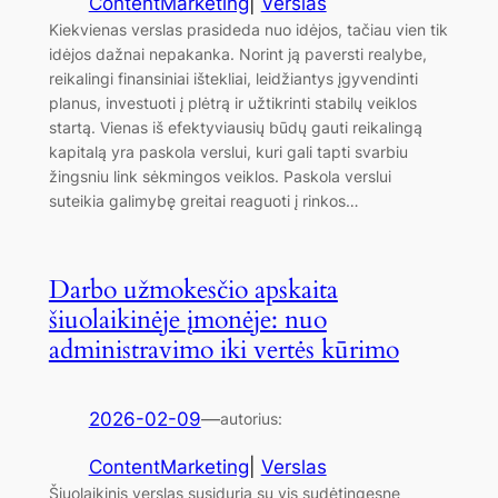
ContentMarketing
|
Verslas
Kiekvienas verslas prasideda nuo idėjos, tačiau vien tik
idėjos dažnai nepakanka. Norint ją paversti realybe,
reikalingi finansiniai ištekliai, leidžiantys įgyvendinti
planus, investuoti į plėtrą ir užtikrinti stabilų veiklos
startą. Vienas iš efektyviausių būdų gauti reikalingą
kapitalą yra paskola verslui, kuri gali tapti svarbiu
žingsniu link sėkmingos veiklos. Paskola verslui
suteikia galimybę greitai reaguoti į rinkos…
Darbo užmokesčio apskaita
šiuolaikinėje įmonėje: nuo
administravimo iki vertės kūrimo
2026-02-09
—
autorius:
ContentMarketing
|
Verslas
Šiuolaikinis verslas susiduria su vis sudėtingesne