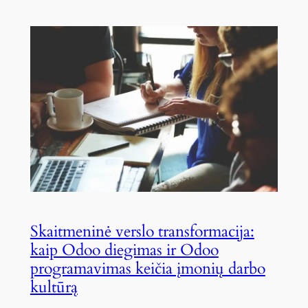
Skaitmeninė verslo transformacija:
kaip Odoo diegimas ir Odoo
programavimas keičia įmonių darbo
kultūrą