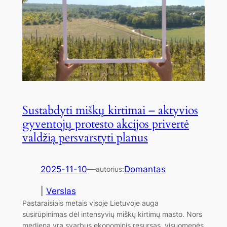
Sustabdyti miškų kirtimai – aktyvios
gyventojų protesto akcijos privertė
valdžią persvarstyti planus
2025-11-10
—
Domantas
autorius:
|
Verslas
Pastaraisiais metais visoje Lietuvoje auga
susirūpinimas dėl intensyvių miškų kirtimų masto. Nors
mediena yra svarbus ekonominis resursas, visuomenės