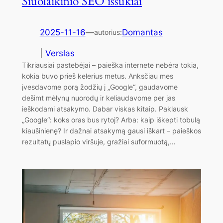
Šiuolaikinio SEO iššūkiai
2025-11-16
—
Domantas
autorius:
|
Verslas
Tikriausiai pastebėjai – paieška internete nebėra tokia,
kokia buvo prieš kelerius metus. Anksčiau mes
įvesdavome porą žodžių į „Google“, gaudavome
dešimt mėlynų nuorodų ir keliaudavome per jas
ieškodami atsakymo. Dabar viskas kitaip. Paklausk
„Google“: koks oras bus rytoj? Arba: kaip iškepti tobulą
kiaušinienę? Ir dažnai atsakymą gausi iškart – paieškos
rezultatų puslapio viršuje, gražiai suformuotą,…