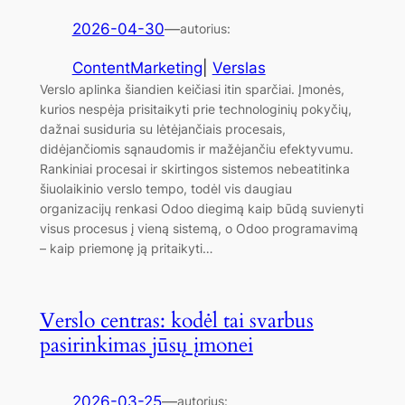
2026-04-30
—
autorius:
ContentMarketing
|
Verslas
Verslo aplinka šiandien keičiasi itin sparčiai. Įmonės,
kurios nespėja prisitaikyti prie technologinių pokyčių,
dažnai susiduria su lėtėjančiais procesais,
didėjančiomis sąnaudomis ir mažėjančiu efektyvumu.
Rankiniai procesai ir skirtingos sistemos nebeatitinka
šiuolaikinio verslo tempo, todėl vis daugiau
organizacijų renkasi Odoo diegimą kaip būdą suvienyti
visus procesus į vieną sistemą, o Odoo programavimą
– kaip priemonę ją pritaikyti…
Verslo centras: kodėl tai svarbus
pasirinkimas jūsų įmonei
2026-03-25
—
autorius: