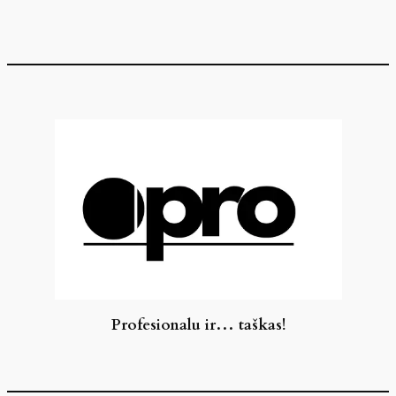
Eiti
prie
turinio
Profesionalu ir… taškas!