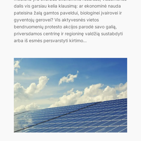
dalis vis garsiau kelia klausimą: ar ekonominė nauda
pateisina žalą gamtos paveldui, biologinei įvairovei ir
gyventojų gerovei? Vis aktyvesnės vietos
bendruomenių protesto akcijos parodė savo galią,
priversdamos centrinę ir regioninę valdžią sustabdyti
arba iš esmės persvarstyti kirtimo…