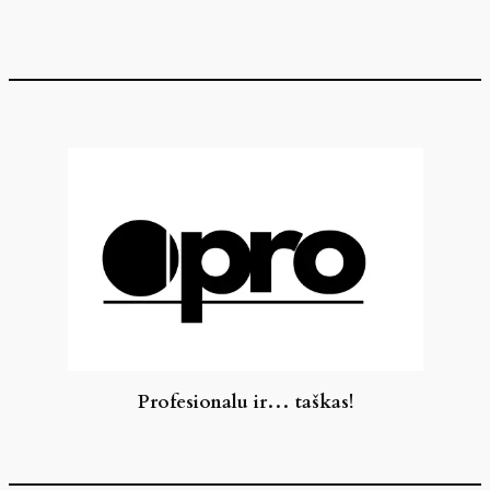
Eiti
prie
turinio
Profesionalu ir… taškas!