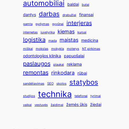
automobiliai
baldai
butai
darbas
dantys
finansai
drabužiai
interjeras
gamta
gydymas
gyvūnai
kiemas
internetas
juvelyrika
kursai
logistika
maistas
medicina
mada
miškai
mokslas
mokykla
moterys
NT pirkimas
odontologijos klinika
papuošalai
paslaugos
reklama
plaukai
remontas
rinkodara
rūbai
statybos
sandėliavimas
SEO
skolos
technika
studijos
telefonai
tyrimai
žemės ūkis
žiedai
vaikai
vestuvės
žaidimai