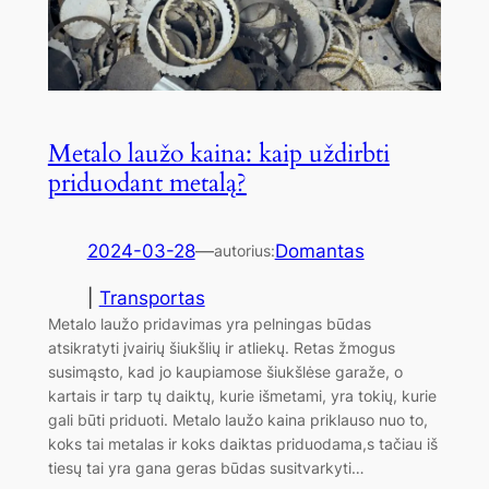
Metalo laužo kaina: kaip uždirbti
priduodant metalą?
2024-03-28
—
Domantas
autorius:
|
Transportas
Metalo laužo pridavimas yra pelningas būdas
atsikratyti įvairių šiukšlių ir atliekų. Retas žmogus
susimąsto, kad jo kaupiamose šiukšlėse garaže, o
kartais ir tarp tų daiktų, kurie išmetami, yra tokių, kurie
gali būti priduoti. Metalo laužo kaina priklauso nuo to,
koks tai metalas ir koks daiktas priduodama,s tačiau iš
tiesų tai yra gana geras būdas susitvarkyti…