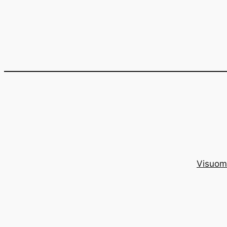
Eiti
prie
turinio
Visuom