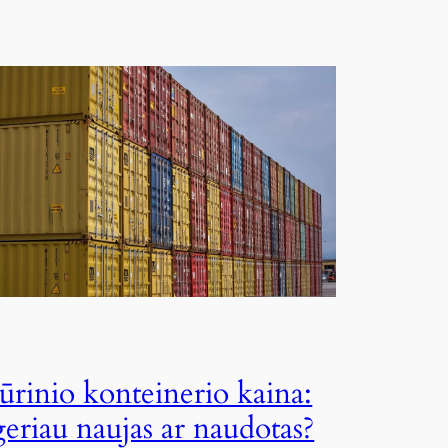
Jūrinio konteinerio kaina:
geriau naujas ar naudotas?