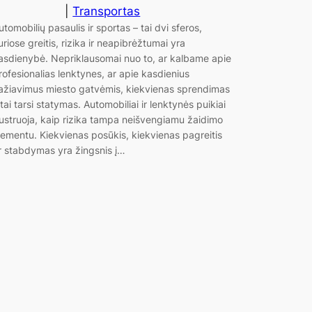
|
Transportas
utomobilių pasaulis ir sportas – tai dvi sferos,
uriose greitis, rizika ir neapibrėžtumai yra
asdienybė. Nepriklausomai nuo to, ar kalbame apie
rofesionalias lenktynes, ar apie kasdienius
ažiavimus miesto gatvėmis, kiekvienas sprendimas
 tai tarsi statymas. Automobiliai ir lenktynės puikiai
liustruoja, kaip rizika tampa neišvengiamu žaidimo
lementu. Kiekvienas posūkis, kiekvienas pagreitis
r stabdymas yra žingsnis į…