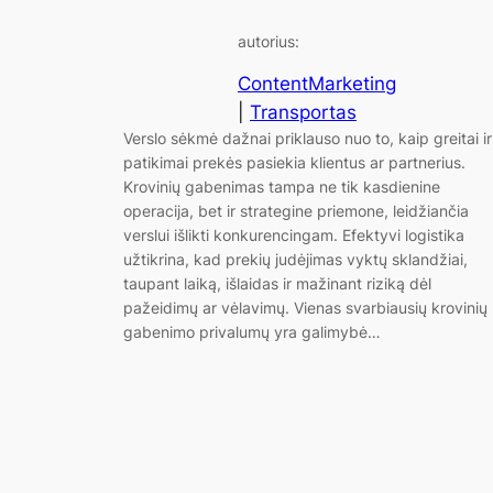
autorius:
ContentMarketing
|
Transportas
Verslo sėkmė dažnai priklauso nuo to, kaip greitai ir
patikimai prekės pasiekia klientus ar partnerius.
Krovinių gabenimas tampa ne tik kasdienine
operacija, bet ir strategine priemone, leidžiančia
verslui išlikti konkurencingam. Efektyvi logistika
užtikrina, kad prekių judėjimas vyktų sklandžiai,
taupant laiką, išlaidas ir mažinant riziką dėl
pažeidimų ar vėlavimų. Vienas svarbiausių krovinių
gabenimo privalumų yra galimybė…