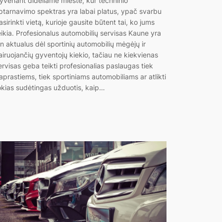
yvenant dideliame mieste, kur techninio
ptarnavimo spektras yra labai platus, ypač svarbu
asirinkti vietą, kurioje gausite būtent tai, ko jums
eikia. Profesionalus automobilių servisas Kaune yra
tin aktualus dėl sportinių automobilių mėgėjų ir
airuojančių gyventojų kiekio, tačiau ne kiekvienas
ervisas geba teikti profesionalias paslaugas tiek
aprastiems, tiek sportiniams automobiliams ar atlikti
okias sudėtingas užduotis, kaip…