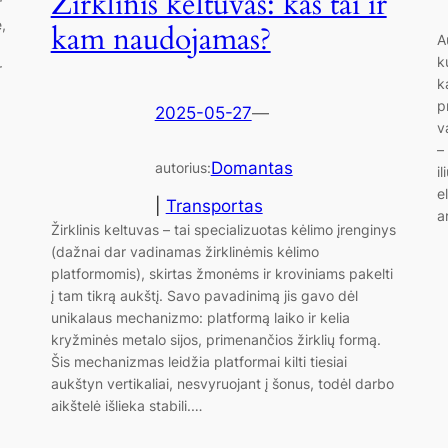
Žirklinis keltuvas: kas tai ir
r
,
kam naudojamas?
A
k
r
k
p
2025-05-27
—
v
–
Domantas
autorius:
i
e
|
Transportas
a
Žirklinis keltuvas – tai specializuotas kėlimo įrenginys
(dažnai dar vadinamas žirklinėmis kėlimo
platformomis), skirtas žmonėms ir kroviniams pakelti
į tam tikrą aukštį. Savo pavadinimą jis gavo dėl
unikalaus mechanizmo: platformą laiko ir kelia
kryžminės metalo sijos, primenančios žirklių formą.
Šis mechanizmas leidžia platformai kilti tiesiai
aukštyn vertikaliai, nesvyruojant į šonus, todėl darbo
aikštelė išlieka stabili.…