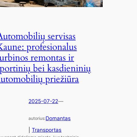
Automobilių servisas
Kaune: profesionalus
turbinos remontas ir
sportinių bei kasdieninių
automobilių priežiūra
2025-07-22
—
Domantas
autorius:
|
Transportas