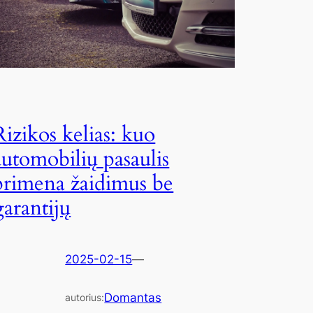
Rizikos kelias: kuo
automobilių pasaulis
primena žaidimus be
garantijų
2025-02-15
—
Domantas
autorius: