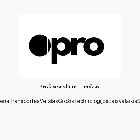
Profesionalu ir… taškas!
enė
Transportas
Verslas
Grožis
Technologijos
Laisvalaikis
S