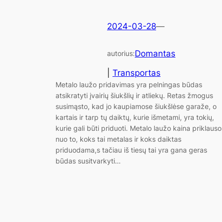
2024-03-28
—
Domantas
autorius:
|
Transportas
Metalo laužo pridavimas yra pelningas būdas
atsikratyti įvairių šiukšlių ir atliekų. Retas žmogus
susimąsto, kad jo kaupiamose šiukšlėse garaže, o
kartais ir tarp tų daiktų, kurie išmetami, yra tokių,
kurie gali būti priduoti. Metalo laužo kaina priklauso
nuo to, koks tai metalas ir koks daiktas
priduodama,s tačiau iš tiesų tai yra gana geras
būdas susitvarkyti…