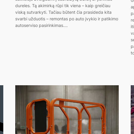
G
dureles. Tą akimirką rūpi tik viena – kaip greičiau
a
viską sutvarkyti. Tačiau būtent čia prasideda kita
p
svarbi užduotis – remontas po auto įvykio ir patikimo
r
autoserviso pasirinkimas.…
i
v
s
p
t