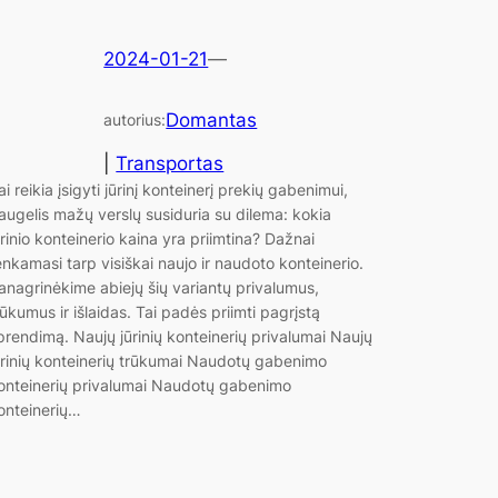
2024-01-21
—
Domantas
autorius:
|
Transportas
ai reikia įsigyti jūrinį konteinerį prekių gabenimui,
augelis mažų verslų susiduria su dilema: kokia
ūrinio konteinerio kaina yra priimtina? Dažnai
enkamasi tarp visiškai naujo ir naudoto konteinerio.
anagrinėkime abiejų šių variantų privalumus,
rūkumus ir išlaidas. Tai padės priimti pagrįstą
prendimą. Naujų jūrinių konteinerių privalumai Naujų
ūrinių konteinerių trūkumai Naudotų gabenimo
onteinerių privalumai Naudotų gabenimo
onteinerių…