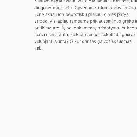
Niekam nepatinka laukti, o dar labiau – nežinoti, ku
dingo svarbi siunta. Gyvename informacijos amžiuje
kur viskas juda beprotišku greičiu, o mes patys,
atrodo, vis labiau tampame priklausomi nuo greito i
patikimo prekių bei dokumentų pristatymo. Ar kada
nors susimąstėte, kiek streso gali sukelti dingusi ar
vėluojanti siunta? O kur dar tas galvos skausmas,
kai…