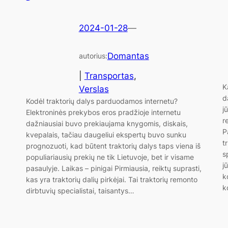
2024-01-28
—
Domantas
autorius:
|
Transportas
, 
K
Verslas
d
Kodėl traktorių dalys parduodamos internetu?
j
Elektroninės prekybos eros pradžioje internetu
r
dažniausiai buvo prekiaujama knygomis, diskais,
P
kvepalais, tačiau daugeliui ekspertų buvo sunku
t
prognozuoti, kad būtent traktorių dalys taps viena iš
s
populiariausių prekių ne tik Lietuvoje, bet ir visame
j
pasaulyje. Laikas – pinigai Pirmiausia, reiktų suprasti,
k
kas yra traktorių dalių pirkėjai. Tai traktorių remonto
k
dirbtuvių specialistai, taisantys…