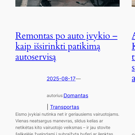
Remontas po auto įvykio –
kaip išsirinkti patikimą
autoservisą
2025-08-17
—
Domantas
autorius:
|
Transportas
Eismo įvykiai nutinka net ir geriausiems vairuotojams.
Vienas neatsargus manevras, slidus kelias ar
netikėtas kito vairuotojo veiksmas – ir jau stovite
šalikelėje žvelgdami į subraižytą buferį ar įlenktas