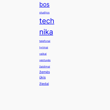
bos
studijos
tech
nika
telefonai
tyrimai
vaikai
vestuvės
žaidimai
žemės
ūkis
žiedai