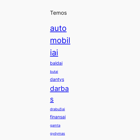
Temos
auto
mobil
iai
baldai
butai
dantys
darba
s
drabužiai
finansai
gamta
gydymas