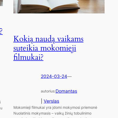
?
Kokią naudą vaikams
suteikia mokomieji
filmukai?
2024-03-24
—
Domantas
autorius:
|
Verslas
i
Mokomieji filmukai yra įdomi mokymosi priemonė
au
Nuolatinis mokymasis – vaikų žinių tobulinimo