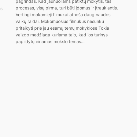
pagrindas. Kad jaunuoliams patiktų mokytis, tas
procesas, visų pirma, turi būti įdomus ir įtraukiantis.
ms
Vertingi mokomieji filmukai atneša daug naudos
vaikų raidai. Mokomuosius filmukus nesunku
pritaikyti prie jau esamų temų mokyklose Tokia
vaizdo medžiaga kuriama taip, kad jos turinys
papildytų einamas mokslo temas…