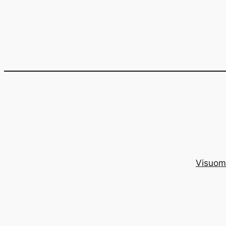
Eiti
prie
turinio
Visuom