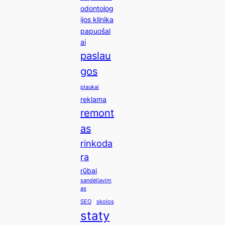
odontolog
ijos klinika
papuošal
ai
paslau
gos
plaukai
reklama
remont
as
rinkoda
ra
rūbai
sandėliavim
as
SEO
skolos
staty