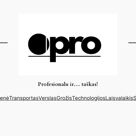
Profesionalu ir… taškas!
enė
Transportas
Verslas
Grožis
Technologijos
Laisvalaikis
S