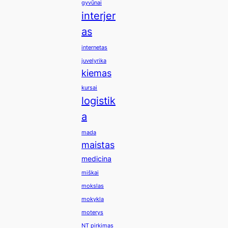
gyvūnai
interjer
as
internetas
juvelyrika
kiemas
kursai
logistik
a
mada
maistas
medicina
miškai
mokslas
mokykla
moterys
NT pirkimas