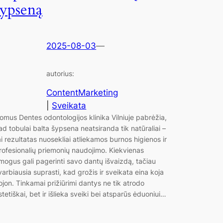
šypseną
2025-08-03
—
autorius:
ContentMarketing
|
Sveikata
omus Dentes odontologijos klinika Vilniuje pabrėžia,
ad tobulai balta šypsena neatsiranda tik natūraliai –
ai rezultatas nuosekliai atliekamos burnos higienos ir
rofesionalių priemonių naudojimo. Kiekvienas
mogus gali pagerinti savo dantų išvaizdą, tačiau
varbiausia suprasti, kad grožis ir sveikata eina koja
ojon. Tinkamai prižiūrimi dantys ne tik atrodo
stetiškai, bet ir išlieka sveiki bei atsparūs ėduoniui…