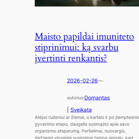
Maisto papildai imuniteto
stiprinimui: ką svarbu
įvertinti renkantis?
2026-02-26
—
Domantas
autorius:
|
Sveikata
Atėjus rudeniui ar žiemai, o kartais ir po įtemptesnio
gyvenimo etapo, daugelis susimąsto apie savo
organizmo atsparumą. Peršalimai, nuovargis,
dažnesni virusiniai susirgimai tampa signalu, kad