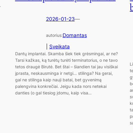
.
2026-01-23
—
Domantas
autorius:
|
Sveikata
Dantų implantai. Skamba šiek tiek grėsmingai, ar ne?
Tarsi kažkas, ką turėtų turėti terminatorius, o ne tavo
L
tetos draugė Birutė. Bet štai – šiandien tai jau visiškai
t
įprasta, neskausminga ir netgi… stilinga? Na gerai,
g
gal ne stilinga kaip nauji batai, bet gyvenimą
b
palengvina konkrečiai. Jeigu kada nors netekai
a
danties (o gal tiesiog įdomu, kaip visa…
s
k
t
p
s