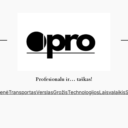
Profesionalu ir… taškas!
enė
Transportas
Verslas
Grožis
Technologijos
Laisvalaikis
S