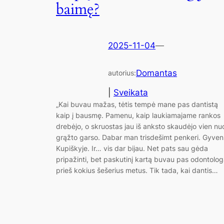
baimę?
2025-11-04
—
Domantas
autorius:
|
Sveikata
„Kai buvau mažas, tėtis tempė mane pas dantistą
kaip į bausmę. Pamenu, kaip laukiamajame rankos
drebėjo, o skruostas jau iš anksto skaudėjo vien nu
grąžto garso. Dabar man trisdešimt penkeri. Gyve
Kupiškyje. Ir… vis dar bijau. Net pats sau gėda
pripažinti, bet paskutinį kartą buvau pas odontolo
prieš kokius šešerius metus. Tik tada, kai dantis…