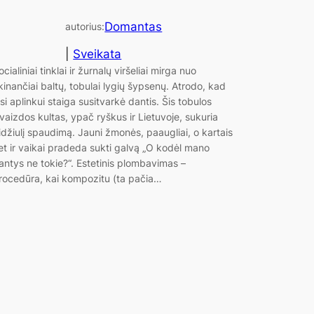
Domantas
autorius:
|
Sveikata
ocialiniai tinklai ir žurnalų viršeliai mirga nuo
kinančiai baltų, tobulai lygių šypsenų. Atrodo, kad
isi aplinkui staiga susitvarkė dantis. Šis tobulos
švaizdos kultas, ypač ryškus ir Lietuvoje, sukuria
idžiulį spaudimą. Jauni žmonės, paaugliai, o kartais
et ir vaikai pradeda sukti galvą „O kodėl mano
antys ne tokie?“. Estetinis plombavimas –
rocedūra, kai kompozitu (ta pačia…