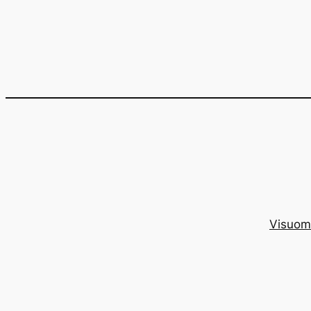
Eiti
prie
turinio
Visuom