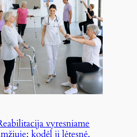
Reabilitacija vyresniame
amžiuje: kodėl ji lėtesnė,