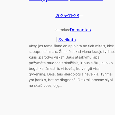
2025-11-28
—
Domantas
autorius:
|
Sveikata
Alergijos tema šiandien apipinta ne tiek mitais, kiek
supaprastinimais. Žmonės tikisi vieno kraujo tyrimo,
kuris „parodys viską“. Gaus atsakymų lapą,
pažymėtą raudonais skaičiais, ir bus aišku, nuo ko
bėgti, ką išmesti iš virtuvės, ko vengti visą
gyvenimą. Deja, taip alergologija neveikia. Tyrimai
yra įrankis, bet ne diagnozė. O tikroji prasmė slypi
ne skaičiuose, o jų…