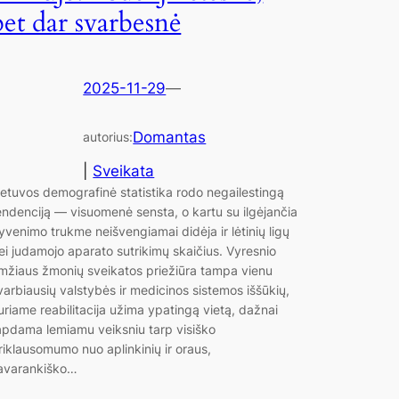
bet dar svarbesnė
2025-11-29
—
Domantas
autorius:
|
Sveikata
ietuvos demografinė statistika rodo negailestingą
endenciją — visuomenė sensta, o kartu su ilgėjančia
yvenimo trukme neišvengiamai didėja ir lėtinių ligų
ei judamojo aparato sutrikimų skaičius. Vyresnio
mžiaus žmonių sveikatos priežiūra tampa vienu
varbiausių valstybės ir medicinos sistemos iššūkių,
uriame reabilitacija užima ypatingą vietą, dažnai
apdama lemiamu veiksniu tarp visiško
riklausomumo nuo aplinkinių ir oraus,
avarankiško…