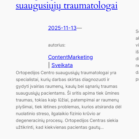
suaugusiųjų traumatologai
2025-11-13
—
S
a
v
autorius:
i
ContentMarketing
d
|
Sveikata
n
d
Ortopedijos Centro suaugusiųjų traumatologai yra
p
specialistai, kurių darbas skirtas diagnozuoti ir
gydyti įvairias raumenų, kaulų bei sąnarių traumas
suaugusiųjų pacientams. Ši sritis apima tiek ūmines
traumas, tokias kaip lūžiai, patempimai ar raumenų
plyšimai, tiek lėtines problemas, kurios atsiranda dėl
nuolatinio streso, ilgalaikio fizinio krūvio ar
degeneracinių procesų. Ortopedijos Centras siekia
užtikrinti, kad kiekvienas pacientas gautų…