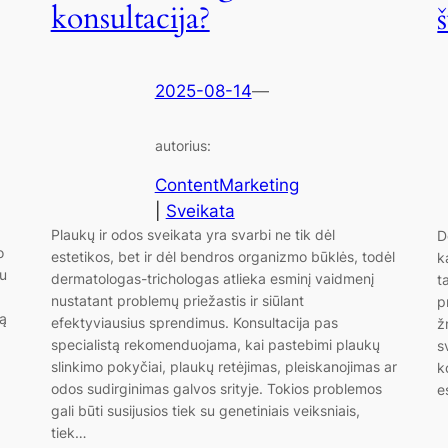
konsultacija?
2025-08-14
—
autorius:
ContentMarketing
|
Sveikata
Plaukų ir odos sveikata yra svarbi ne tik dėl
D
o
estetikos, bet ir dėl bendros organizmo būklės, todėl
k
nu
dermatologas-trichologas atlieka esminį vaidmenį
t
nustatant problemų priežastis ir siūlant
p
gą
efektyviausius sprendimus. Konsultacija pas
ž
specialistą rekomenduojama, kai pastebimi plaukų
s
slinkimo pokyčiai, plaukų retėjimas, pleiskanojimas ar
k
odos sudirginimas galvos srityje. Tokios problemos
e
gali būti susijusios tiek su genetiniais veiksniais,
tiek…