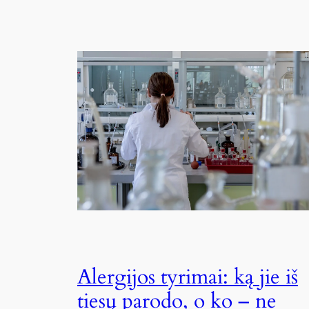
Alergijos tyrimai: ką jie iš
tiesų parodo, o ko – ne