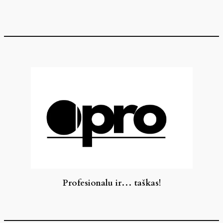
Eiti
prie
turinio
Profesionalu ir… taškas!