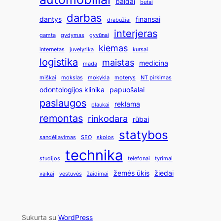
baldai
butai
darbas
dantys
finansai
drabužiai
interjeras
gamta
gydymas
gyvūnai
kiemas
internetas
juvelyrika
kursai
logistika
maistas
medicina
mada
miškai
mokslas
mokykla
moterys
NT pirkimas
odontologijos klinika
papuošalai
paslaugos
reklama
plaukai
remontas
rinkodara
rūbai
statybos
sandėliavimas
SEO
skolos
technika
studijos
telefonai
tyrimai
žemės ūkis
žiedai
vaikai
vestuvės
žaidimai
Sukurta su
WordPress