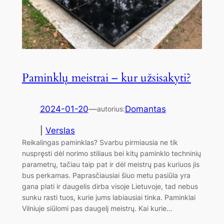
Paminklų meistrai – kur užsisakyti?
2024-01-20
—
Domantas
autorius:
|
Verslas
Reikalingas paminklas? Svarbu pirmiausia ne tik
nuspręsti dėl norimo stiliaus bei kitų paminklo techninių
parametrų, tačiau taip pat ir dėl meistrų pas kuriuos jis
bus perkamas. Paprasčiausiai šiuo metu pasiūla yra
gana plati ir daugelis dirba visoje Lietuvoje, tad nebus
sunku rasti tuos, kurie jums labiausiai tinka. Paminklai
Vilniuje siūlomi pas daugelį meistrų. Kai kurie…