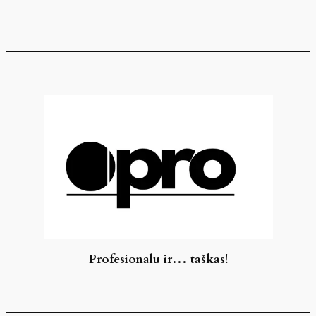
Eiti
prie
turinio
Profesionalu ir… taškas!