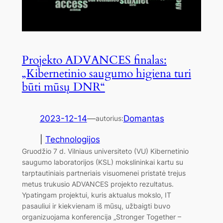
Projekto ADVANCES finalas:
„Kibernetinio saugumo higiena turi
būti mūsų DNR“
2023-12-14
—
Domantas
autorius:
|
Technologijos
Gruodžio 7 d. Vilniaus universiteto (VU) Kibernetinio
saugumo laboratorijos (KSL) mokslininkai kartu su
tarptautiniais partneriais visuomenei pristatė trejus
metus trukusio ADVANCES projekto rezultatus.
Ypatingam projektui, kuris aktualus mokslo, IT
pasauliui ir kiekvienam iš mūsų, užbaigti buvo
organizuojama konferencija „Stronger Together –