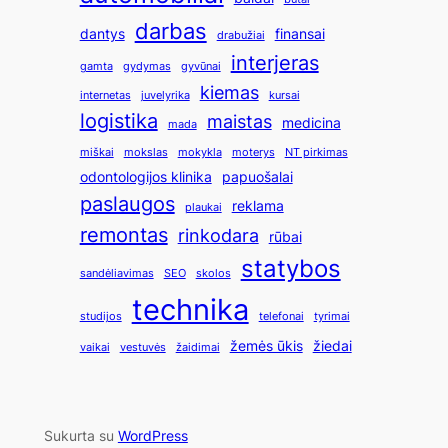
darbas
dantys
finansai
drabužiai
interjeras
gamta
gydymas
gyvūnai
kiemas
internetas
juvelyrika
kursai
logistika
maistas
medicina
mada
miškai
mokslas
mokykla
moterys
NT pirkimas
odontologijos klinika
papuošalai
paslaugos
reklama
plaukai
remontas
rinkodara
rūbai
statybos
sandėliavimas
SEO
skolos
technika
studijos
telefonai
tyrimai
žemės ūkis
žiedai
vaikai
vestuvės
žaidimai
Sukurta su
WordPress