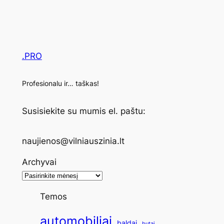
.PRO
Profesionalu ir… taškas!
Susisiekite su mumis el. paštu:
naujienos@vilniauszinia.lt
Archyvai
Temos
automobiliai
baldai
butai