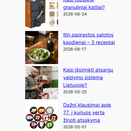
granuliniai katilai?
2026-06-24
Itin paprastos salotos
kasdienai – 3 receptai
2026-06-17
Kaip išsirinkti atsargų
valdymo sistemą
Lietuvoje?
2026-05-25
Dažni klausimai apie
77, į kuriuos verta
žinoti atsakymą
2026-05-01