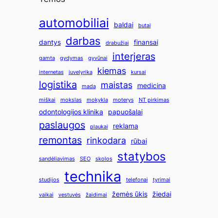
automobiliai
baldai
butai
darbas
dantys
finansai
drabužiai
interjeras
gamta
gydymas
gyvūnai
kiemas
internetas
juvelyrika
kursai
logistika
maistas
medicina
mada
miškai
mokslas
mokykla
moterys
NT pirkimas
odontologijos klinika
papuošalai
paslaugos
reklama
plaukai
remontas
rinkodara
rūbai
statybos
sandėliavimas
SEO
skolos
technika
studijos
telefonai
tyrimai
žemės ūkis
žiedai
vaikai
vestuvės
žaidimai