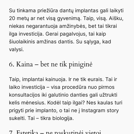
Su tinkama priežiūra dantų implantas gali laikyti
20 metų ar net visą gyvenimą. Taip, visą. Aišku,
niekas negarantuoja amžinybės, bet tai tikrai
ilga investicija. Gerai pagalvojus, tai kaip
šiuolaikinis amžinas dantis. Su sąlyga, kad
valysi.
6. Kaina – bet ne tik piniginė
Taip, implantai kainuoja. Ir ne tik eurais. Tai ir
laiko investicija – visa procedūra nuo pirmos
konsultacijos iki galutinio danties gali užtrukti
kelis mėnesius. Kodėl taip ilgai? Nes kaulas turi
prigyti prie implanto, o tai ne į Instagram story
sukelti. Tai – tikra biologija.
7. Estetika – ne paskutinėj vietoj