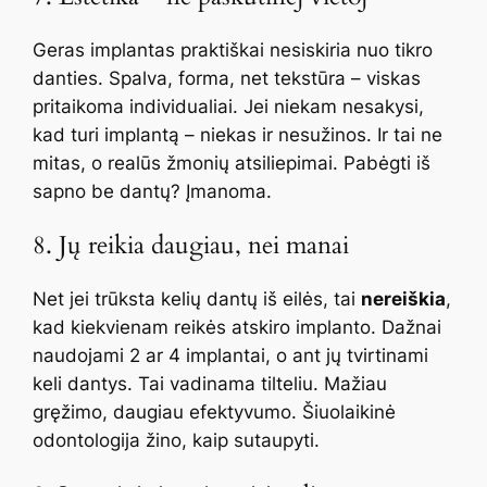
Geras implantas praktiškai nesiskiria nuo tikro
danties. Spalva, forma, net tekstūra – viskas
pritaikoma individualiai. Jei niekam nesakysi,
kad turi implantą – niekas ir nesužinos. Ir tai ne
mitas, o realūs žmonių atsiliepimai. Pabėgti iš
sapno be dantų? Įmanoma.
8. Jų reikia daugiau, nei manai
Net jei trūksta kelių dantų iš eilės, tai
nereiškia
,
kad kiekvienam reikės atskiro implanto. Dažnai
naudojami 2 ar 4 implantai, o ant jų tvirtinami
keli dantys. Tai vadinama tilteliu. Mažiau
gręžimo, daugiau efektyvumo. Šiuolaikinė
odontologija žino, kaip sutaupyti.