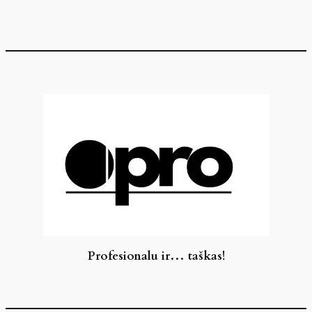
Eiti
prie
turinio
Profesionalu ir… taškas!