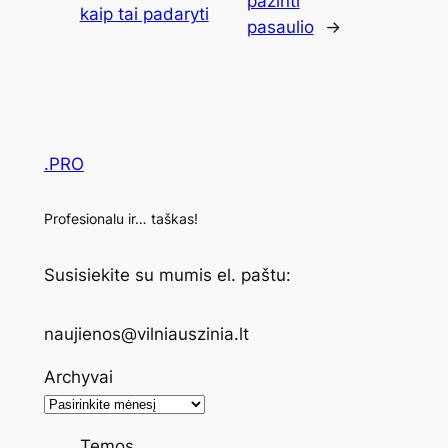
pažinti
kaip tai padaryti
pasaulio
→
.PRO
Profesionalu ir… taškas!
Susisiekite su mumis el. paštu:
naujienos@vilniauszinia.lt
Archyvai
Temos