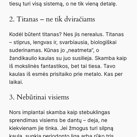
tiesų turi visą sistemą, o ne tik vieną detalę.
2. Titanas – ne tik dviračiams
Kodėl būtent titanas? Nes jis nerealus. Titanas
– stiprus, lengvas ir, svarbiausia, biologiškai
suderinamas. Kūnas jo „neatmeta“, o
žandikaulio kaulas su juo susilieja. Skamba kaip
iš mokslinės fantastikos, bet tai tiesa. Tavo
kaulas iš esmės prisitaiko prie metalo. Kas per
laikai.
3. Nebūtinai visiems
Nors implantai skamba kaip stebuklingas
sprendimas visiems be dantų – deja, ne
kiekvienam jie tinka. Jei žmogus turi silpną
kaulą, sunkią periodonto ligą arba rūko tris