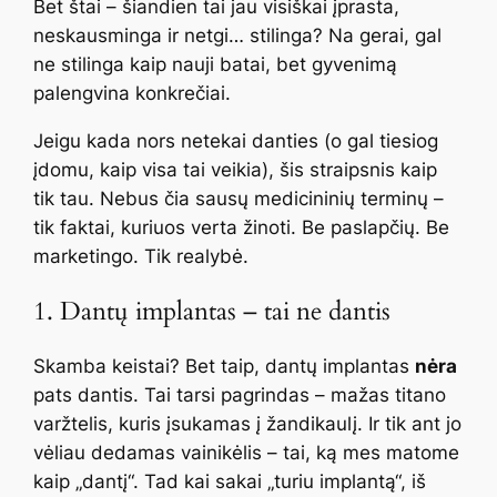
Bet štai – šiandien tai jau visiškai įprasta,
neskausminga ir netgi… stilinga? Na gerai, gal
ne stilinga kaip nauji batai, bet gyvenimą
palengvina konkrečiai.
Jeigu kada nors netekai danties (o gal tiesiog
įdomu, kaip visa tai veikia), šis straipsnis kaip
tik tau. Nebus čia sausų medicininių terminų –
tik faktai, kuriuos verta žinoti. Be paslapčių. Be
marketingo. Tik realybė.
1. Dantų implantas – tai ne dantis
Skamba keistai? Bet taip, dantų implantas
nėra
pats dantis. Tai tarsi pagrindas – mažas titano
varžtelis, kuris įsukamas į žandikaulį. Ir tik ant jo
vėliau dedamas vainikėlis – tai, ką mes matome
kaip „dantį“. Tad kai sakai „turiu implantą“, iš