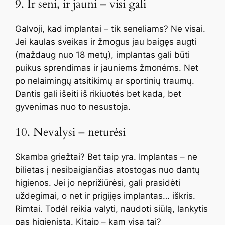
9. Ir seni, ir jauni – visi gali
Galvoji, kad implantai – tik seneliams? Ne visai.
Jei kaulas sveikas ir žmogus jau baigęs augti
(maždaug nuo 18 metų), implantas gali būti
puikus sprendimas ir jauniems žmonėms. Net
po nelaimingų atsitikimų ar sportinių traumų.
Dantis gali išeiti iš rikiuotės bet kada, bet
gyvenimas nuo to nesustoja.
10. Nevalysi – neturėsi
Skamba griežtai? Bet taip yra. Implantas – ne
bilietas į nesibaigiančias atostogas nuo dantų
higienos. Jei jo neprižiūrėsi, gali prasidėti
uždegimai, o net ir prigijęs implantas… iškris.
Rimtai. Todėl reikia valyti, naudoti siūlą, lankytis
pas higienistą. Kitaip – kam visa tai?