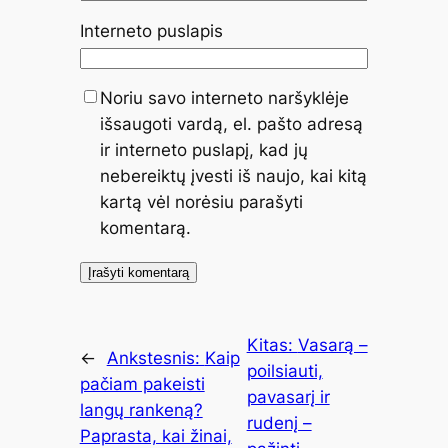
Interneto puslapis
Noriu savo interneto naršyklėje
išsaugoti vardą, el. pašto adresą
ir interneto puslapį, kad jų
nebereiktų įvesti iš naujo, kai kitą
kartą vėl norėsiu parašyti
komentarą.
Kitas:
Vasarą –
←
Ankstesnis:
Kaip
poilsiauti,
pačiam pakeisti
pavasarį ir
langų rankeną?
rudenį –
Paprasta, kai žinai,