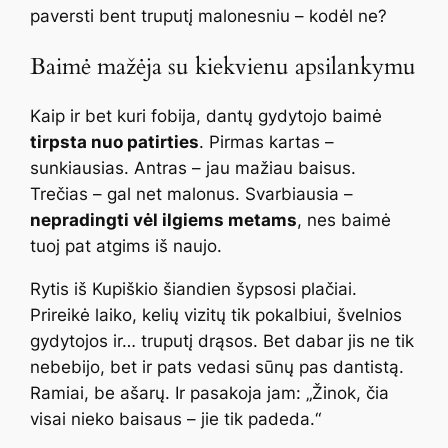
paversti bent truputį malonesniu – kodėl ne?
Baimė mažėja su kiekvienu apsilankymu
Kaip ir bet kuri fobija, dantų gydytojo baimė
tirpsta nuo patirties
. Pirmas kartas –
sunkiausias. Antras – jau mažiau baisus.
Trečias – gal net malonus. Svarbiausia –
nepradingti vėl ilgiems metams
, nes baimė
tuoj pat atgims iš naujo.
Rytis iš Kupiškio šiandien šypsosi plačiai.
Prireikė laiko, kelių vizitų tik pokalbiui, švelnios
gydytojos ir… truputį drąsos. Bet dabar jis ne tik
nebebijo, bet ir pats vedasi sūnų pas dantistą.
Ramiai, be ašarų. Ir pasakoja jam: „Žinok, čia
visai nieko baisaus – jie tik padeda.“