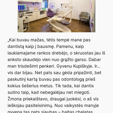
„Kai buvau mažas, tėtis tempė mane pas
dantistą kaip į bausmę. Pamenu, kaip
laukiamajame rankos drebėjo, o skruostas jau iš
anksto skaudėjo vien nuo grąžto garso. Dabar
man trisdešimt penkeri. Gyvenu Kupiškyje. Ir…
vis dar bijau. Net pats sau gėda pripažinti, bet
paskutinį kartą buvau pas odontologą prieš
kokius šešerius metus. Tik tada, kai dantis
sutino taip, kad nebegalėjau net miegoti.
Žmona priekaištavo, draugai juokėsi, o aš vis
ieškojau pasiteisinimų. Nuo vaikystės manyje
gyvena tas pats siaubas – baltas chalatas,