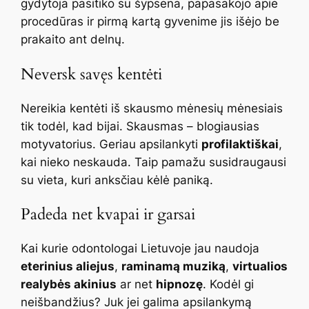
gydytoja pasitiko su šypsena, papasakojo apie
procedūras ir pirmą kartą gyvenime jis išėjo be
prakaito ant delnų.
Neversk savęs kentėti
Nereikia kentėti iš skausmo mėnesių mėnesiais
tik todėl, kad bijai. Skausmas – blogiausias
motyvatorius. Geriau apsilankyti
profilaktiškai
,
kai nieko neskauda. Taip pamažu susidraugausi
su vieta, kuri anksčiau kėlė paniką.
Padeda net kvapai ir garsai
Kai kurie odontologai Lietuvoje jau naudoja
eterinius aliejus
,
raminamą muziką
,
virtualios
realybės akinius
ar net
hipnozę
. Kodėl gi
neišbandžius? Juk jei galima apsilankymą