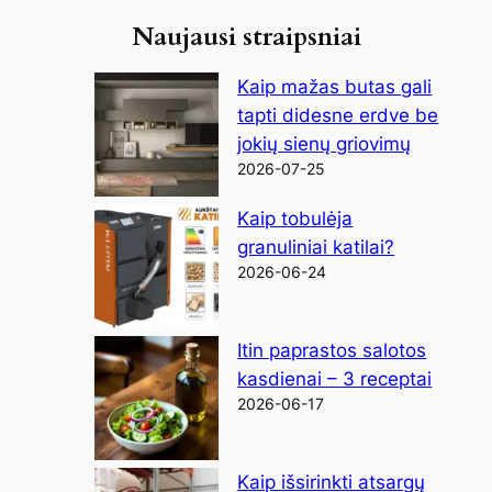
Naujausi straipsniai
Kaip mažas butas gali
tapti didesne erdve be
jokių sienų griovimų
2026-07-25
Kaip tobulėja
granuliniai katilai?
2026-06-24
Itin paprastos salotos
kasdienai – 3 receptai
2026-06-17
Kaip išsirinkti atsargų