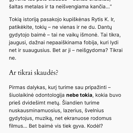
šaltas metalas ir ta neišvengiama kančia…“
Tokią istoriją pasakojo kupiškėnas Rytis K. Ir,
patikėkite, tokių – ne vienas ir ne du. Dantų
gydytojo baimė – tai ne vaikų išmonė. Tai tikra,
įaugusi, dažnai nepaaiškinama fobija, kuri lydi
net ir suaugusius. Bet ar ji – neišgydoma? Tikrai
ne.
Ar tikrai skaudės?
Pirmas dalykas, kurį turime sau pripažinti –
šiuolaikinė odontologija
nebe tokia
, kokia buvo
prieš dvidešimt metų. Šiandien turime
nuskausminamuosius, lazerius, švelnius
gydytojus, muziką, net ekranuose rodomus
filmus… Bet baimė vis tiek gyva. Kodėl?