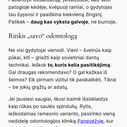
patogioje kėdėje, kvėpuoji ramiai, o gydytojas
tau šypsosi ir paaiškina kiekvieną žingsnį.
Patikėk –
daug kas vyksta galvoje
, ne burnoje.
Rinkis „savo“ odontologą
Ne visi gydytojai vienodi. Vieni – švelnūs kaip
pūkai, kiti – griežti kaip sovietiniai dantų
technikai. Ieškok
to, kuris kelia pasitikėjimą
.
Gal draugas rekomendavo? O gal kažkas iš
šeimos? Eik pirmam vizitui tik pasikalbėti. Tikrai
– be jokių grąžtų ar adatų.
Jei jausiesi saugiai, likusi baimė išsisklaidys
kaip rūkas po saulės spindulių. Rytis,
ieškodamas ramesnio varianto, pasirinko vieną
nedidelę odontologijos kliniką
Panevėžyje
, kur