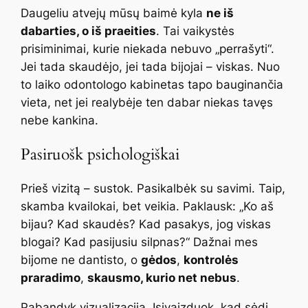
Daugeliu atvejų mūsų baimė kyla
ne iš
dabarties, o iš praeities
. Tai vaikystės
prisiminimai, kurie niekada nebuvo „perrašyti“.
Jei tada skaudėjo, jei tada bijojai – viskas. Nuo
to laiko odontologo kabinetas tapo bauginančia
vieta, net jei realybėje ten dabar niekas tavęs
nebe kankina.
Pasiruošk psichologiškai
Prieš vizitą – sustok. Pasikalbėk su savimi. Taip,
skamba kvailokai, bet veikia. Paklausk:
„Ko aš
bijau? Kad skaudės? Kad pasakys, jog viskas
blogai? Kad pasijusiu silpnas?“
Dažnai mes
bijome ne dantisto, o
gėdos
,
kontrolės
praradimo
,
skausmo, kurio net nebus
.
Pabandyk vizualizaciją. Įsivaizduok, kad sėdi