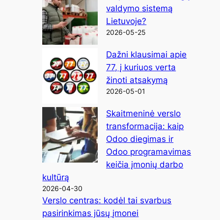
valdymo sistemą
Lietuvoje?
2026-05-25
Dažni klausimai apie
77, į kuriuos verta
žinoti atsakymą
2026-05-01
Skaitmeninė verslo
transformacija: kaip
Odoo diegimas ir
Odoo programavimas
keičia įmonių darbo
kultūrą
2026-04-30
Verslo centras: kodėl tai svarbus
pasirinkimas jūsų įmonei