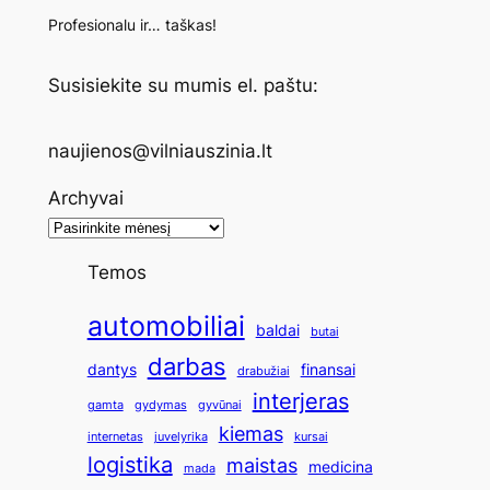
Profesionalu ir… taškas!
Susisiekite su mumis el. paštu:
naujienos@vilniauszinia.lt
Archyvai
Temos
automobiliai
baldai
butai
darbas
dantys
finansai
drabužiai
interjeras
gamta
gydymas
gyvūnai
kiemas
internetas
juvelyrika
kursai
logistika
maistas
medicina
mada