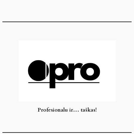
Eiti
prie
turinio
Profesionalu ir… taškas!