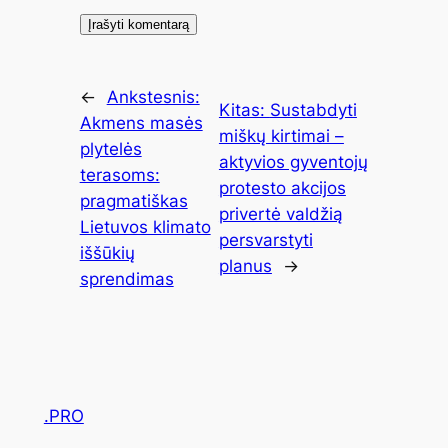
←
Ankstesnis:
Kitas:
Sustabdyti
Akmens masės
miškų kirtimai –
plytelės
aktyvios gyventojų
terasoms:
protesto akcijos
pragmatiškas
privertė valdžią
Lietuvos klimato
persvarstyti
iššūkių
planus
→
sprendimas
.PRO