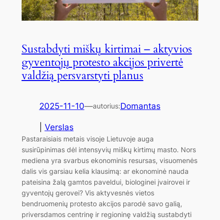
Sustabdyti miškų kirtimai – aktyvios
gyventojų protesto akcijos privertė
valdžią persvarstyti planus
2025-11-10
—
Domantas
autorius:
|
Verslas
Pastaraisiais metais visoje Lietuvoje auga
susirūpinimas dėl intensyvių miškų kirtimų masto. Nors
mediena yra svarbus ekonominis resursas, visuomenės
dalis vis garsiau kelia klausimą: ar ekonominė nauda
pateisina žalą gamtos paveldui, biologinei įvairovei ir
gyventojų gerovei? Vis aktyvesnės vietos
bendruomenių protesto akcijos parodė savo galią,
priversdamos centrinę ir regioninę valdžią sustabdyti