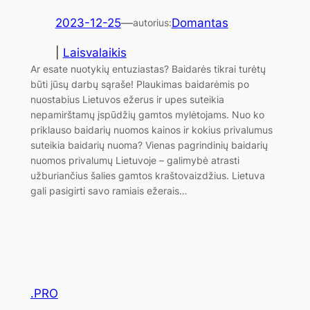
2023-12-25
—
Domantas
autorius:
|
Laisvalaikis
Ar esate nuotykių entuziastas? Baidarės tikrai turėtų
būti jūsų darbų sąraše! Plaukimas baidarėmis po
nuostabius Lietuvos ežerus ir upes suteikia
nepamirštamų įspūdžių gamtos mylėtojams. Nuo ko
priklauso baidarių nuomos kainos ir kokius privalumus
suteikia baidarių nuoma? Vienas pagrindinių baidarių
nuomos privalumų Lietuvoje – galimybė atrasti
užburiančius šalies gamtos kraštovaizdžius. Lietuva
gali pasigirti savo ramiais ežerais…
.PRO