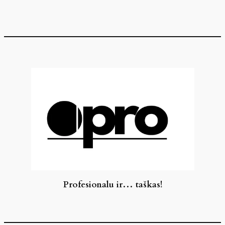
Eiti
prie
turinio
Profesionalu ir… taškas!