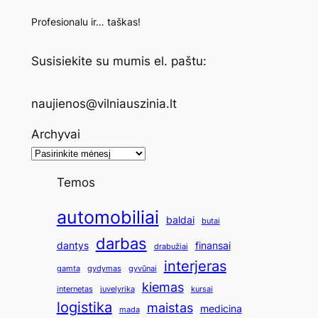
Profesionalu ir… taškas!
Susisiekite su mumis el. paštu:
naujienos@vilniauszinia.lt
Archyvai
Temos
automobiliai
baldai
butai
darbas
dantys
finansai
drabužiai
interjeras
gamta
gydymas
gyvūnai
kiemas
internetas
juvelyrika
kursai
logistika
maistas
medicina
mada