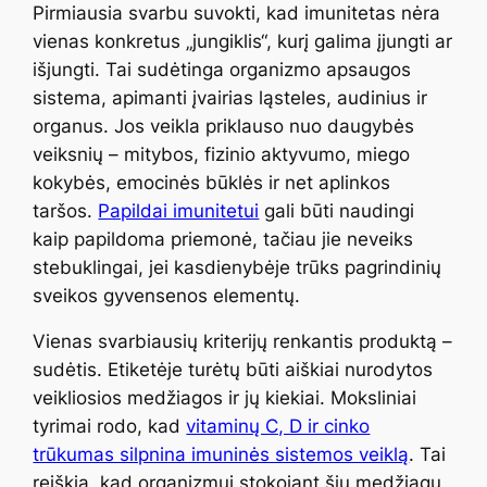
Pirmiausia svarbu suvokti, kad imunitetas nėra
vienas konkretus „jungiklis“, kurį galima įjungti ar
išjungti. Tai sudėtinga organizmo apsaugos
sistema, apimanti įvairias ląsteles, audinius ir
organus. Jos veikla priklauso nuo daugybės
veiksnių – mitybos, fizinio aktyvumo, miego
kokybės, emocinės būklės ir net aplinkos
taršos.
Papildai imunitetui
gali būti naudingi
kaip papildoma priemonė, tačiau jie neveiks
stebuklingai, jei kasdienybėje trūks pagrindinių
sveikos gyvensenos elementų.
Vienas svarbiausių kriterijų renkantis produktą –
sudėtis. Etiketėje turėtų būti aiškiai nurodytos
veikliosios medžiagos ir jų kiekiai. Moksliniai
tyrimai rodo, kad
vitaminų C, D ir cinko
trūkumas silpnina imuninės sistemos veiklą
. Tai
reiškia, kad organizmui stokojant šių medžiagų,