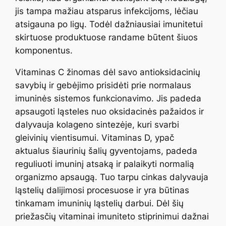
jis tampa mažiau atsparus infekcijoms, lėčiau
atsigauna po ligų. Todėl dažniausiai imunitetui
skirtuose produktuose randame būtent šiuos
komponentus.
Vitaminas C žinomas dėl savo antioksidacinių
savybių ir gebėjimo prisidėti prie normalaus
imuninės sistemos funkcionavimo. Jis padeda
apsaugoti ląsteles nuo oksidacinės pažaidos ir
dalyvauja kolageno sintezėje, kuri svarbi
gleivinių vientisumui. Vitaminas D, ypač
aktualus šiaurinių šalių gyventojams, padeda
reguliuoti imuninį atsaką ir palaikyti normalią
organizmo apsaugą. Tuo tarpu cinkas dalyvauja
ląstelių dalijimosi procesuose ir yra būtinas
tinkamam imuninių ląstelių darbui. Dėl šių
priežasčių vitaminai imuniteto stiprinimui dažnai