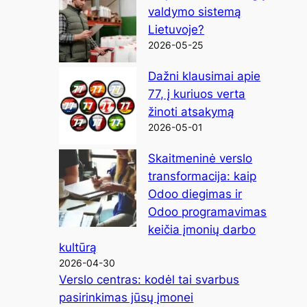
valdymo sistemą
Lietuvoje?
2026-05-25
Dažni klausimai apie
77, į kuriuos verta
žinoti atsakymą
2026-05-01
Skaitmeninė verslo
transformacija: kaip
Odoo diegimas ir
Odoo programavimas
keičia įmonių darbo
kultūrą
2026-04-30
Verslo centras: kodėl tai svarbus
pasirinkimas jūsų įmonei