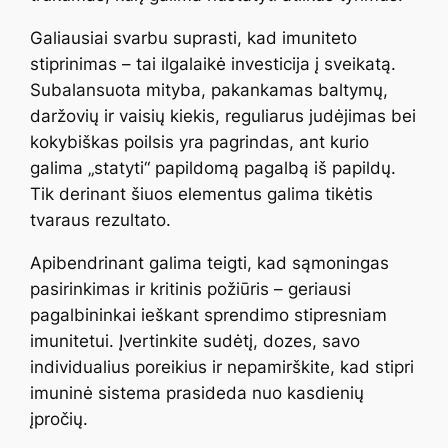
Galiausiai svarbu suprasti, kad imuniteto
stiprinimas – tai ilgalaikė investicija į sveikatą.
Subalansuota mityba, pakankamas baltymų,
daržovių ir vaisių kiekis, reguliarus judėjimas bei
kokybiškas poilsis yra pagrindas, ant kurio
galima „statyti“ papildomą pagalbą iš papildų.
Tik derinant šiuos elementus galima tikėtis
tvaraus rezultato.
Apibendrinant galima teigti, kad sąmoningas
pasirinkimas ir kritinis požiūris – geriausi
pagalbininkai ieškant sprendimo stipresniam
imunitetui. Įvertinkite sudėtį, dozes, savo
individualius poreikius ir nepamirškite, kad stipri
imuninė sistema prasideda nuo kasdienių
įpročių.