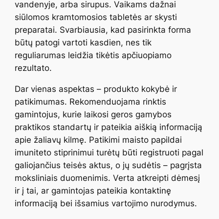
vandenyje, arba sirupus. Vaikams dažnai
siūlomos kramtomosios tabletės ar skysti
preparatai. Svarbiausia, kad pasirinkta forma
būtų patogi vartoti kasdien, nes tik
reguliarumas leidžia tikėtis apčiuopiamo
rezultato.
Dar vienas aspektas – produkto kokybė ir
patikimumas. Rekomenduojama rinktis
gamintojus, kurie laikosi geros gamybos
praktikos standartų ir pateikia aiškią informaciją
apie žaliavų kilmę. Patikimi maisto papildai
imuniteto stiprinimui turėtų būti registruoti pagal
galiojančius teisės aktus, o jų sudėtis – pagrįsta
moksliniais duomenimis. Verta atkreipti dėmesį
ir į tai, ar gamintojas pateikia kontaktinę
informaciją bei išsamius vartojimo nurodymus.