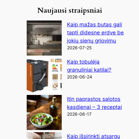
Naujausi straipsniai
Kaip mažas butas gali
tapti didesne erdve be
jokių sienų griovimų
2026-07-25
Kaip tobulėja
granuliniai katilai?
2026-06-24
Itin paprastos salotos
kasdienai – 3 receptai
2026-06-17
Kaip išsirinkti atsargų