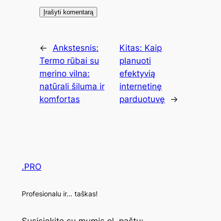
←
Ankstesnis:
Kitas:
Kaip
Termo rūbai su
planuoti
merino vilna:
efektyvią
natūrali šiluma ir
internetinę
komfortas
parduotuvę
→
.PRO
Profesionalu ir… taškas!