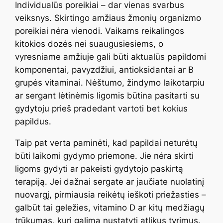
Individualūs poreikiai – dar vienas svarbus
veiksnys. Skirtingo amžiaus žmonių organizmo
poreikiai nėra vienodi. Vaikams reikalingos
kitokios dozės nei suaugusiesiems, o
vyresniame amžiuje gali būti aktualūs papildomi
komponentai, pavyzdžiui, antioksidantai ar B
grupės vitaminai. Nėštumo, žindymo laikotarpiu
ar sergant lėtinėmis ligomis būtina pasitarti su
gydytoju prieš pradedant vartoti bet kokius
papildus.
Taip pat verta paminėti, kad papildai neturėtų
būti laikomi gydymo priemone. Jie nėra skirti
ligoms gydyti ar pakeisti gydytojo paskirtą
terapiją. Jei dažnai sergate ar jaučiate nuolatinį
nuovargį, pirmiausia reikėtų ieškoti priežasties –
galbūt tai geležies, vitamino D ar kitų medžiagų
trūkumas, kurį galima nustatyti atlikus tyrimus.