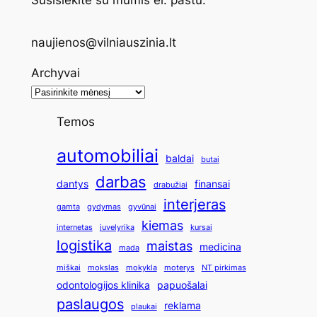
Susisiekite su mumis el. paštu:
naujienos@vilniauszinia.lt
Archyvai
Temos
automobiliai
baldai
butai
darbas
dantys
finansai
drabužiai
interjeras
gamta
gydymas
gyvūnai
kiemas
internetas
juvelyrika
kursai
logistika
maistas
medicina
mada
miškai
mokslas
mokykla
moterys
NT pirkimas
odontologijos klinika
papuošalai
paslaugos
reklama
plaukai