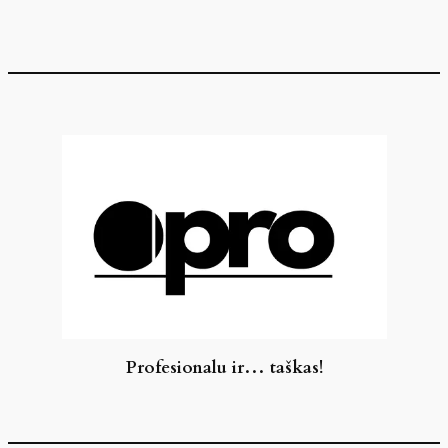
Eiti
prie
turinio
Profesionalu ir… taškas!