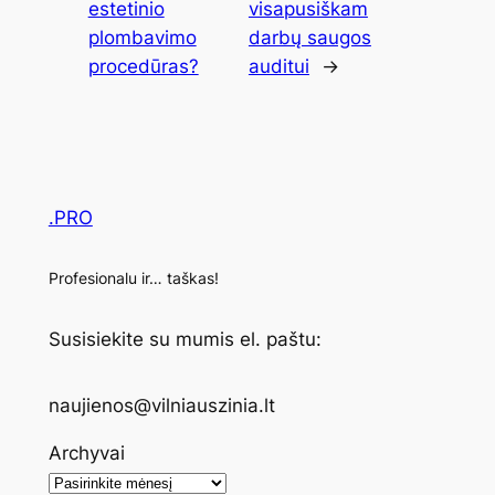
estetinio
visapusiškam
plombavimo
darbų saugos
procedūras?
auditui
→
.PRO
Profesionalu ir… taškas!
Susisiekite su mumis el. paštu:
naujienos@vilniauszinia.lt
Archyvai