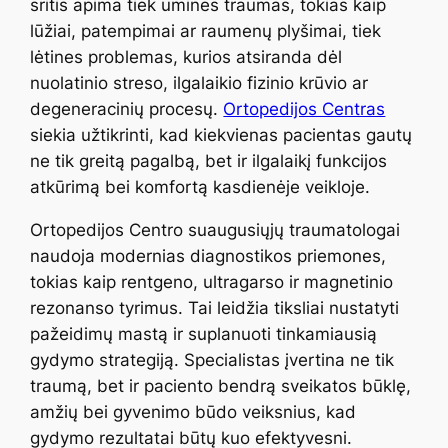
sritis apima tiek ūmines traumas, tokias kaip
lūžiai, patempimai ar raumenų plyšimai, tiek
lėtines problemas, kurios atsiranda dėl
nuolatinio streso, ilgalaikio fizinio krūvio ar
degeneracinių procesų.
Ortopedijos Centras
siekia užtikrinti, kad kiekvienas pacientas gautų
ne tik greitą pagalbą, bet ir ilgalaikį funkcijos
atkūrimą bei komfortą kasdienėje veikloje.
Ortopedijos Centro suaugusiųjų traumatologai
naudoja modernias diagnostikos priemones,
tokias kaip rentgeno, ultragarso ir magnetinio
rezonanso tyrimus. Tai leidžia tiksliai nustatyti
pažeidimų mastą ir suplanuoti tinkamiausią
gydymo strategiją. Specialistas įvertina ne tik
traumą, bet ir paciento bendrą sveikatos būklę,
amžių bei gyvenimo būdo veiksnius, kad
gydymo rezultatai būtų kuo efektyvesni.