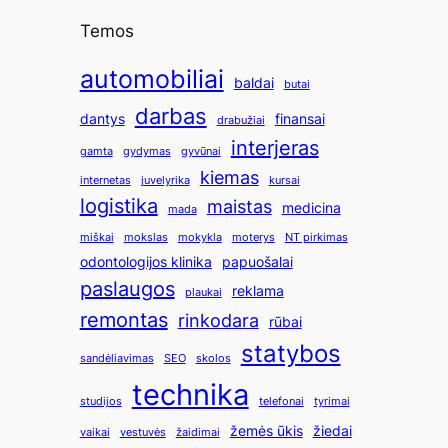
Temos
automobiliai
baldai
butai
darbas
dantys
finansai
drabužiai
interjeras
gamta
gydymas
gyvūnai
kiemas
internetas
juvelyrika
kursai
logistika
maistas
medicina
mada
miškai
mokslas
mokykla
moterys
NT pirkimas
odontologijos klinika
papuošalai
paslaugos
reklama
plaukai
remontas
rinkodara
rūbai
statybos
sandėliavimas
SEO
skolos
technika
studijos
telefonai
tyrimai
žemės ūkis
žiedai
vaikai
vestuvės
žaidimai