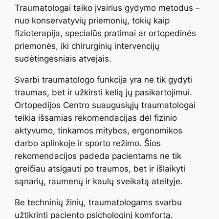
Traumatologai taiko įvairius gydymo metodus –
nuo konservatyvių priemonių, tokių kaip
fizioterapija, specialūs pratimai ar ortopedinės
priemonės, iki chirurginių intervencijų
sudėtingesniais atvejais.
Svarbi traumatologo funkcija yra ne tik gydyti
traumas, bet ir užkirsti kelią jų pasikartojimui.
Ortopedijos Centro suaugusiųjų traumatologai
teikia išsamias rekomendacijas dėl fizinio
aktyvumo, tinkamos mitybos, ergonomikos
darbo aplinkoje ir sporto režimo. Šios
rekomendacijos padeda pacientams ne tik
greičiau atsigauti po traumos, bet ir išlaikyti
sąnarių, raumenų ir kaulų sveikatą ateityje.
Be techninių žinių, traumatologams svarbu
užtikrinti paciento psichologinį komfortą.