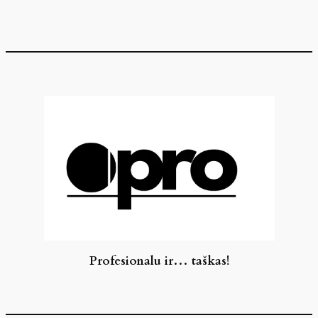
Eiti
prie
turinio
Profesionalu ir… taškas!