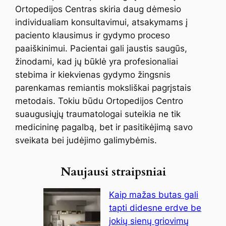
Ortopedijos Centras skiria daug dėmesio
individualiam konsultavimui, atsakymams į
paciento klausimus ir gydymo proceso
paaiškinimui. Pacientai gali jaustis saugūs,
žinodami, kad jų būklė yra profesionaliai
stebima ir kiekvienas gydymo žingsnis
parenkamas remiantis moksliškai pagrįstais
metodais. Tokiu būdu Ortopedijos Centro
suaugusiųjų traumatologai suteikia ne tik
medicininę pagalbą, bet ir pasitikėjimą savo
sveikata bei judėjimo galimybėmis.
Naujausi straipsniai
Kaip mažas butas gali
tapti didesne erdve be
jokių sienų griovimų