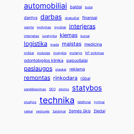
automobiliai
baldai
butai
darbas
dantys
finansai
drabužiai
interjeras
gamta
gydymas
gyvūnai
kiemas
internetas
juvelyrika
kursai
logistika
maistas
medicina
mada
miškai
mokslas
mokykla
moterys
NT pirkimas
odontologijos klinika
papuošalai
paslaugos
reklama
plaukai
remontas
rinkodara
rūbai
statybos
sandėliavimas
SEO
skolos
technika
studijos
telefonai
tyrimai
žemės ūkis
žiedai
vaikai
vestuvės
žaidimai