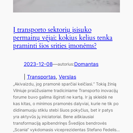
Į transporto sektorių įsisuko
permainų vėjai: kokius kelius tenka
praminti šios srities įmonėms?
2023-12-08
—
Domantas
autorius:
|
Transportas
, 
Verslas
„Akivaizdu, jog pramonė sparčiai keičiasi.“ Tokią žinią
Vilniuje praūžusiame tradiciniame Transporto inovacijų
forume buvo galima išgirsti ne kartą. Ir ją skleidė ne
kas kitas, o minimos pramonės dalyviai, kurie ne tik po
didinamuoju stiklu stebi šiuos pokyčius, bet ir patys
yra aktyvūs jų iniciatoriai. Bene aiškiausiai
transformaciją apibendrinęs Švedijos bendrovės
„Scania“ vykdomasis viceprezidentas Stefano Fedelis…