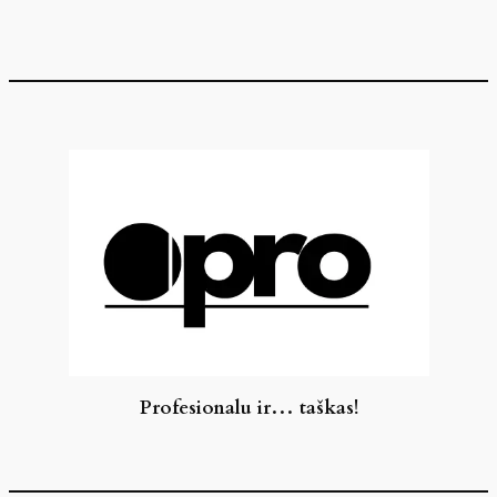
Eiti
prie
turinio
Profesionalu ir… taškas!