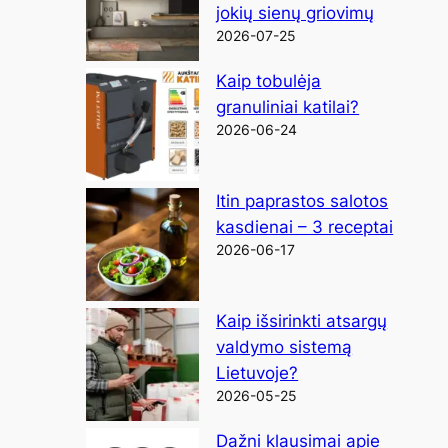
jokių sienų griovimų
2026-07-25
Kaip tobulėja
granuliniai katilai?
2026-06-24
Itin paprastos salotos
kasdienai – 3 receptai
2026-06-17
Kaip išsirinkti atsargų
valdymo sistemą
Lietuvoje?
2026-05-25
Dažni klausimai apie