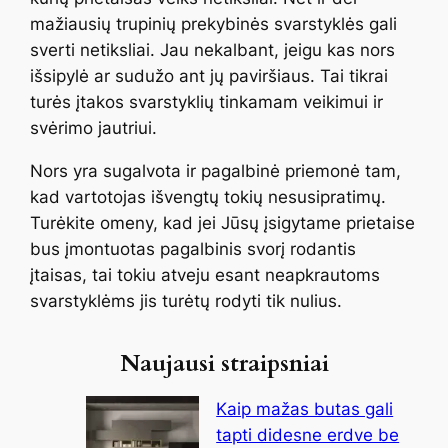
mažiausių trupinių prekybinės svarstyklės gali
sverti netiksliai. Jau nekalbant, jeigu kas nors
išsipylė ar sudužo ant jų paviršiaus. Tai tikrai
turės įtakos svarstyklių tinkamam veikimui ir
svėrimo jautriui.
Nors yra sugalvota ir pagalbinė priemonė tam,
kad vartotojas išvengtų tokių nesusipratimų.
Turėkite omeny, kad jei Jūsų įsigytame prietaise
bus įmontuotas pagalbinis svorį rodantis
įtaisas, tai tokiu atveju esant neapkrautoms
svarstyklėms jis turėtų rodyti tik nulius.
Naujausi straipsniai
Kaip mažas butas gali
tapti didesne erdve be