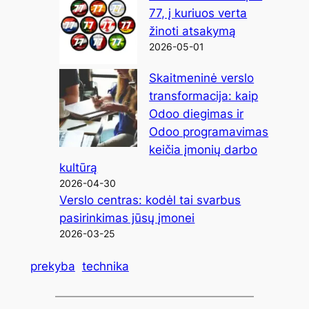
77, į kuriuos verta
žinoti atsakymą
2026-05-01
Skaitmeninė verslo
transformacija: kaip
Odoo diegimas ir
Odoo programavimas
keičia įmonių darbo
kultūrą
2026-04-30
Verslo centras: kodėl tai svarbus
pasirinkimas jūsų įmonei
2026-03-25
prekyba
technika