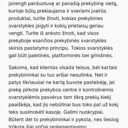
įsirengti parduotuvę ar panašią prekybinę vietą,
kurioje būtų prekiaujama ir sveriami įvairūs
produktai, turite žinoti, kokias prekybines
svarstykles įsigyti ir kokių prietaisų geriau
vengti. Turite iš anksto žinoti, kad visos
prekyboje esančios prekybinės svarstyklės
skirsis pastatymo principu. Tokios svarstyklės
gali būti paletinės, platforminės bei grindinės.
Sakoma, kad klientas visada teisus, bet kartais
prekybininkai su tuo aršiai nesutinka. Net ir
patys tikriausiai ne kartą buvote pastebėję, jei
prekę pirkote prekybos centre ir kontrolinėmis
svarstyklėmis pasvėrus tam tikrą prekių kiekį
paaiškėja, kad jis nebūtinai bus toks pat už kokį
teks susimokėti kasoje. Galimi nuokrypiai.
Būtent dėl to prekybininkai ir pyksta, nes tiesiog
trūksta šiai sričiai reglamentavimo.