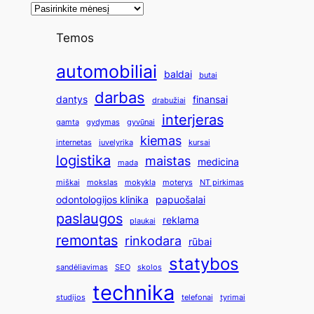
Temos
automobiliai
baldai
butai
darbas
dantys
finansai
drabužiai
interjeras
gamta
gydymas
gyvūnai
kiemas
internetas
juvelyrika
kursai
logistika
maistas
medicina
mada
miškai
mokslas
mokykla
moterys
NT pirkimas
odontologijos klinika
papuošalai
paslaugos
reklama
plaukai
remontas
rinkodara
rūbai
statybos
sandėliavimas
SEO
skolos
technika
studijos
telefonai
tyrimai