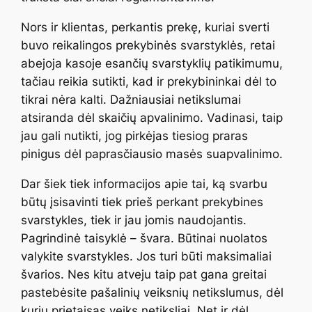
Nors ir klientas, perkantis prekę, kuriai sverti
buvo reikalingos prekybinės svarstyklės, retai
abejoja kasoje esančių svarstyklių patikimumu,
tačiau reikia sutikti, kad ir prekybininkai dėl to
tikrai nėra kalti. Dažniausiai netikslumai
atsiranda dėl skaičių apvalinimo. Vadinasi, taip
jau gali nutikti, jog pirkėjas tiesiog praras
pinigus dėl paprasčiausio masės suapvalinimo.
Dar šiek tiek informacijos apie tai, ką svarbu
būtų įsisavinti tiek prieš perkant prekybines
svarstykles, tiek ir jau jomis naudojantis.
Pagrindinė taisyklė – švara. Būtinai nuolatos
valykite svarstykles. Jos turi būti maksimaliai
švarios. Nes kitu atveju taip pat gana greitai
pastebėsite pašalinių veiksnių netikslumus, dėl
kurių prietaisas veiks netiksliai. Net ir dėl