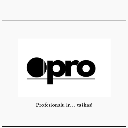
Eiti
prie
turinio
Profesionalu ir… taškas!