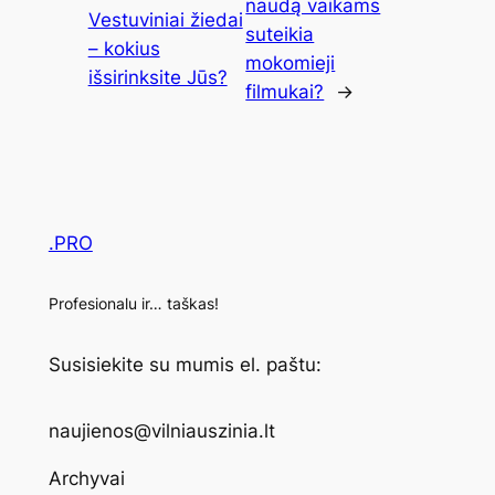
naudą vaikams
Vestuviniai žiedai
suteikia
– kokius
mokomieji
išsirinksite Jūs?
filmukai?
→
.PRO
Profesionalu ir… taškas!
Susisiekite su mumis el. paštu:
naujienos@vilniauszinia.lt
Archyvai