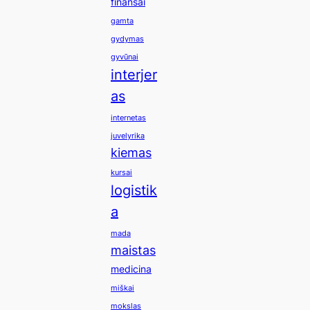
finansai
gamta
gydymas
gyvūnai
interjer
as
internetas
juvelyrika
kiemas
kursai
logistik
a
mada
maistas
medicina
miškai
mokslas