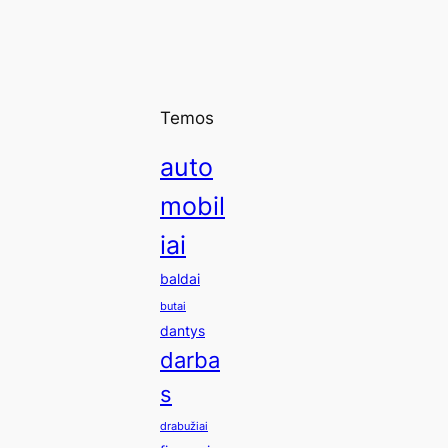
Temos
auto
mobil
iai
baldai
butai
dantys
darba
s
drabužiai