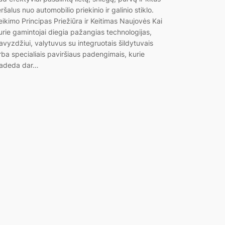
eršalus nuo automobilio priekinio ir galinio stiklo.
eikimo Principas Priežiūra ir Keitimas Naujovės Kai
urie gamintojai diegia pažangias technologijas,
avyzdžiui, valytuvus su integruotais šildytuvais
rba specialiais paviršiaus padengimais, kurie
adeda dar…