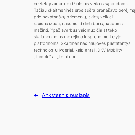
neefektyvumu ir didžiulėmis veiklos sąnaudomis.
Tačiau skaitmeninės eros aušra pranašavo perėjim
prie novatoriškų priemonių, skirtų veiklai
racionalizuoti, našumui didinti bei sąnaudoms
mažinti. Ypač svarbus vaidmuo čia atiteko
skaitmeninėms mokėjimo ir sprendimų kelyje
platformoms. Skaitmenines naujoves pristatantys
technologijų lyderiai, kaip antai „DKV Mobility“,
„Trimble“ ar „TomTom…
←
Ankstesnis puslapis