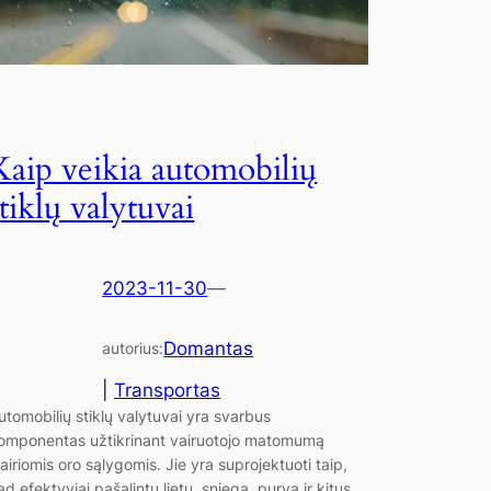
Kaip veikia automobilių
stiklų valytuvai
2023-11-30
—
Domantas
autorius:
|
Transportas
utomobilių stiklų valytuvai yra svarbus
omponentas užtikrinant vairuotojo matomumą
vairiomis oro sąlygomis. Jie yra suprojektuoti taip,
ad efektyviai pašalintų lietų, sniegą, purvą ir kitus