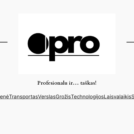
Profesionalu ir… taškas!
enė
Transportas
Verslas
Grožis
Technologijos
Laisvalaikis
S