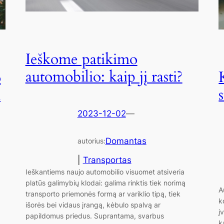
Ieškome patikimo
automobilio: kaip jį rasti?
o
ą
2023-12-02
—
Domantas
autorius:
|
Transportas
Ieškantiems naujo automobilio visuomet atsiveria
platūs galimybių klodai: galima rinktis tiek norimą
A
transporto priemonės formą ar variklio tipą, tiek
k
išorės bei vidaus įrangą, kėbulo spalvą ar
į
papildomus priedus. Suprantama, svarbus
k