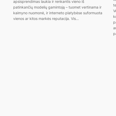
apsisprendimas laukia ir renkantis vieno iš
t
patinkančių modelių gamintoją – tuomet vertinama ir
ą
V
kaimyno nuomonė, ir interneto platybėse suformuota
k
vienos ar kitos markės reputacija. Vis…
p
a
p