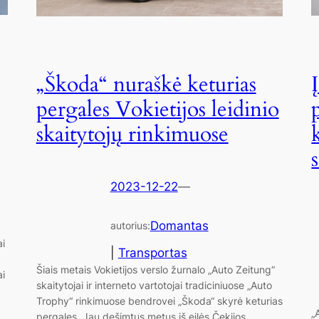
„Škoda“ nuraškė keturias
pergales Vokietijos leidinio
skaitytojų rinkimuose
2023-12-22
—
Domantas
autorius:
i
|
Transportas
Šiais metais Vokietijos verslo žurnalo „Auto Zeitung“
ai
skaitytojai ir interneto vartotojai tradiciniuose „Auto
Trophy“ rinkimuose bendrovei „Škoda“ skyrė keturias
„
pergales. Jau dešimtus metus iš eilės Čekijos