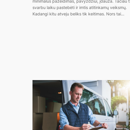
minimalus pažeidimas, pavyzdžiui, įdauža. Tačiau 
svarbu laiku pastebėti ir imtis atitinkamų veiksmų.
Kadangi kitu atveju beliks tik keitimas. Nors tai…