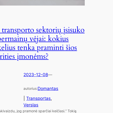
Į transporto sektorių įsisuko
permainų vėjai: kokius
kelius tenka praminti šios
srities įmonėms?
2023-12-08
—
Domantas
autorius:
|
Transportas
, 
Verslas
Akivaizdu, jog pramonė sparčiai keičiasi.“ Tokią