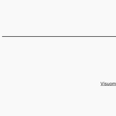
Eiti
prie
turinio
Visuom