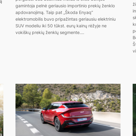
tą
ž
gamintoja pelnė geriausio importinio prekių ženklo
i
apdovanojimą. Taip pat „Škoda Enyaq“
s
elektromobilis buvo pripažintas geriausiu elektriniu
k
SUV modeliu iki 50 tūkst. eurų kainų rėžyje ne
p
vokiškų prekių ženklų segmente.…
B
Š
v