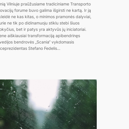
inią Vilniuje praūžusiame tradiciniame Transporto
novacijų forume buvo galima išgirsti ne kartą. Ir ją
kleidė ne kas kitas, o minimos pramonės dalyviai,
urie ne tik po didinamuoju stiklu stebi šiuos
okyčius, bet ir patys yra aktyvūs jų iniciatoriai.
ene aiškiausiai transformaciją apibendrinęs
vedijos bendrovės „Scania“ vykdomasis
iceprezidentas Stefano Fedelis…