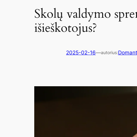
Skolų valdymo sprend
išieškotojus?
2025-02-16
—
Domant
autorius: