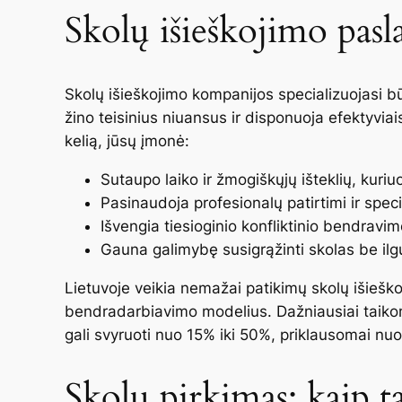
Skolų išieškojimo pasl
Skolų išieškojimo kompanijos specializuojasi būt
žino teisinius niuansus ir disponuoja efektyviai
kelią, jūsų įmonė:
Sutaupo laiko ir žmogiškųjų išteklių, kuriuos
Pasinaudoja profesionalų patirtimi ir spec
Išvengia tiesioginio konfliktinio bendravim
Gauna galimybę susigrąžinti skolas be ilg
Lietuvoje veikia nemažai patikimų skolų išieško
bendradarbiavimo modelius. Dažniausiai taikom
gali svyruoti nuo 15% iki 50%, priklausomai nu
Skolų pirkimas: kaip ta