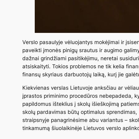
Verslo pasaulyje vėluojantys mokėjimai ir įsise
paveikti įmonės pinigų srautus ir augimo galimy
dažnai grindžiami pasitikėjimu, neretai susiduri
atsiskaityti. Tokios problemos ne tik kelia fina
finansų skyriaus darbuotojų laiką, kurį jie galė
Kiekvienas verslas Lietuvoje anksčiau ar vėliau s
įprastos priminimo procedūros nebepadeda, kyla
papildomus išteklius į skolų išieškojimą patiem
skolų pardavimas būtų optimalus sprendimas, l
straipsnyje panagrinėsime abu variantus – skolų
tinkamumą šiuolaikinėje Lietuvos verslo aplinko