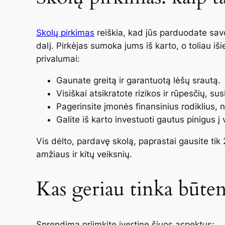
Skolų pirkimas
reiškia, kad jūs parduodate sav
dalį. Pirkėjas sumoka jums iš karto, o toliau iš
privalumai:
Gaunate greitą ir garantuotą lėšų srautą.
Visiškai atsikratote rizikos ir rūpesčių, sus
Pagerinsite įmonės finansinius rodiklius,
Galite iš karto investuoti gautus pinigus į 
Vis dėlto, pardavę skolą, paprastai gausite ti
amžiaus ir kitų veiksnių.
Kas geriau tinka būten
Sprendimą priimkite įvertinę šiuos aspektus: