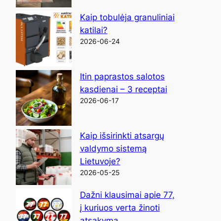
Kaip tobulėja granuliniai
katilai?
2026-06-24
Itin paprastos salotos
kasdienai – 3 receptai
2026-06-17
Kaip išsirinkti atsargų
valdymo sistemą
Lietuvoje?
2026-05-25
Dažni klausimai apie 77,
į kuriuos verta žinoti
atsakymą