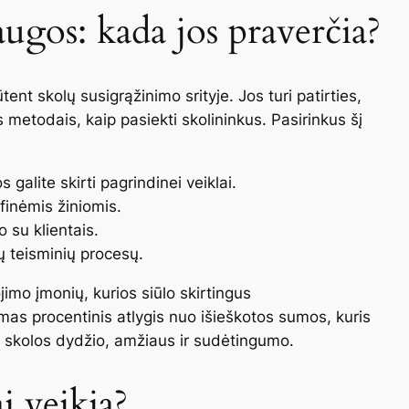
augos: kada jos praverčia?
ent skolų susigrąžinimo srityje. Jos turi patirties,
s metodais, kaip pasiekti skolininkus. Pasirinkus šį
 galite skirti pagrindinei veiklai.
ifinėmis žiniomis.
o su klientais.
ų teisminių procesų.
jimo įmonių, kurios siūlo skirtingus
as procentinis atlygis nuo išieškotos sumos, kuris
o skolos dydžio, amžiaus ir sudėtingumo.
i veikia?