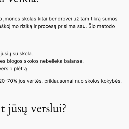
o įmonės skolas kitai bendrovei už tam tikrą sumos
ieškojimo riziką ir procesą prisiima sau. Šio metodo
ijusių su skola.
 nes blogos skolos nebelieka balanse.
verslo plėtrą.
k 20-70% jos vertės, priklausomai nuo skolos kokybės,
t jūsų verslui?