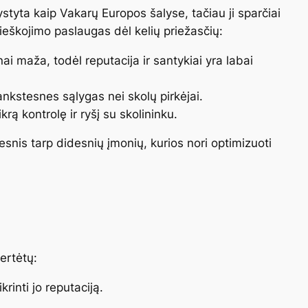
ystyta kaip Vakarų Europos šalyse, tačiau ji sparčiai
ieškojimo paslaugas dėl kelių priežasčių:
 maža, todėl reputacija ir santykiai yra labai
nkstesnes sąlygas nei skolų pirkėjai.
krą kontrolę ir ryšį su skolininku.
snis tarp didesnių įmonių, kurios nori optimizuoti
vertėtų:
krinti jo reputaciją.