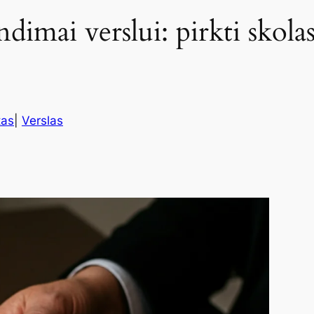
imai verslui: pirkti skolas 
as
|
Verslas