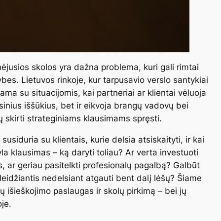
nėjusios skolos yra dažna problema, kuri gali rimtai
bes. Lietuvos rinkoje, kur tarpusavio verslo santykiai
ama su situacijomis, kai partneriai ar klientai vėluoja
nsinius iššūkius, bet ir eikvoja brangų vadovų bei
tų skirti strateginiams klausimams spręsti.
usiduria su klientais, kurie delsia atsiskaityti, ir kai
 klausimas – ką daryti toliau? Ar verta investuoti
s, ar geriau pasitelkti profesionalų pagalbą? Galbūt
eidžiantis nedelsiant atgauti bent dalį lėšų? Šiame
 išieškojimo paslaugas ir skolų pirkimą – bei jų
je.