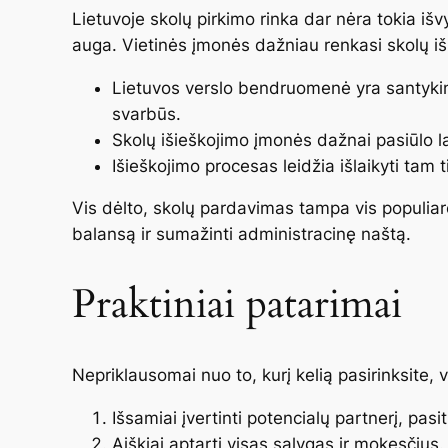
Lietuvoje skolų pirkimo rinka dar nėra tokia išv
auga. Vietinės įmonės dažniau renkasi skolų iš
Lietuvos verslo bendruomenė yra santykinai
svarbūs.
Skolų išieškojimo įmonės dažnai pasiūlo la
Išieškojimo procesas leidžia išlaikyti tam ti
Vis dėlto, skolų pardavimas tampa vis populiare
balansą ir sumažinti administracinę naštą.
Praktiniai patarimai
Nepriklausomai nuo to, kurį kelią pasirinksite, 
Išsamiai įvertinti potencialų partnerį, pasiti
Aiškiai aptarti visas sąlygas ir mokesčius.