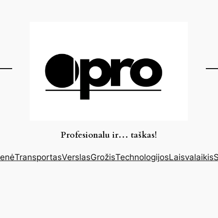
Profesionalu ir… taškas!
enė
Transportas
Verslas
Grožis
Technologijos
Laisvalaikis
S