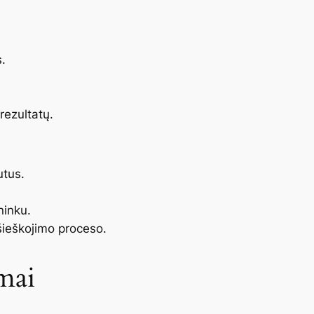
s.
rezultatų.
utus.
ninku.
išieškojimo proceso.
mai