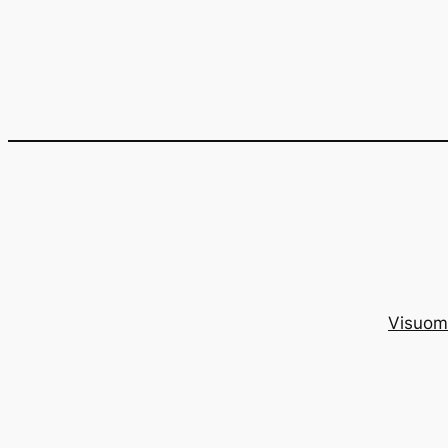
Eiti
prie
turinio
Visuom