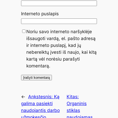
Interneto puslapis
Noriu savo interneto naršyklėje
išsaugoti vardą, el. pašto adresą
ir interneto puslapį, kad jų
nebereiktų įvesti iš naujo, kai kitą
kartą vėl norėsiu parašyti
komentarą.
←
Ankstesnis:
Ką
Kitas:
galima pasiekti
Organinis
naudojantis darbo
stiklas
užmokesčio
naudojamas