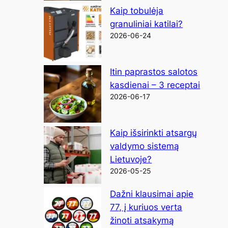
Kaip tobulėja
granuliniai katilai?
2026-06-24
Itin paprastos salotos
kasdienai – 3 receptai
2026-06-17
Kaip išsirinkti atsargų
valdymo sistemą
Lietuvoje?
2026-05-25
Dažni klausimai apie
77, į kuriuos verta
žinoti atsakymą