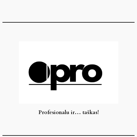
Eiti
prie
turinio
Profesionalu ir… taškas!