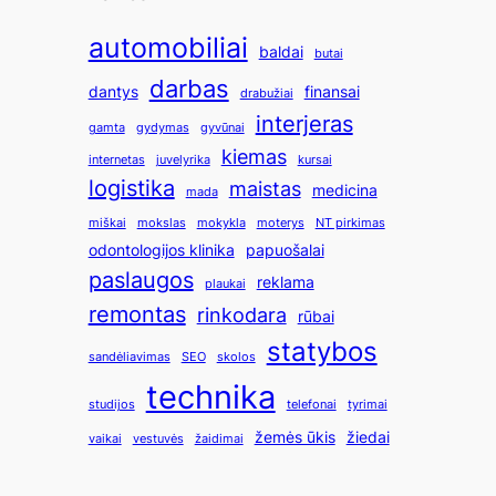
automobiliai
baldai
butai
darbas
dantys
finansai
drabužiai
interjeras
gamta
gydymas
gyvūnai
kiemas
internetas
juvelyrika
kursai
logistika
maistas
medicina
mada
miškai
mokslas
mokykla
moterys
NT pirkimas
odontologijos klinika
papuošalai
paslaugos
reklama
plaukai
remontas
rinkodara
rūbai
statybos
sandėliavimas
SEO
skolos
technika
studijos
telefonai
tyrimai
žemės ūkis
žiedai
vaikai
vestuvės
žaidimai