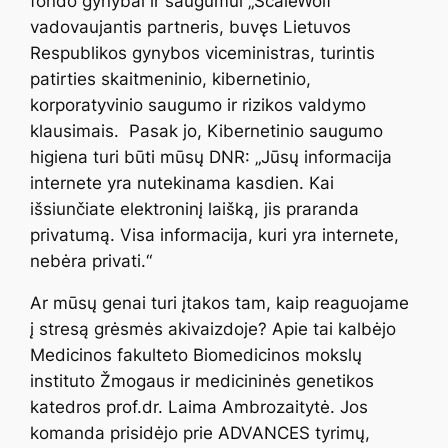
fondo gynybai ir saugumui „ScaleWolf“
vadovaujantis partneris, buvęs Lietuvos
Respublikos gynybos viceministras, turintis
patirties skaitmeninio, kibernetinio,
korporatyvinio saugumo ir rizikos valdymo
klausimais. Pasak jo, Kibernetinio saugumo
higiena turi būti mūsų DNR: „Jūsų informacija
internete yra nutekinama kasdien. Kai
išsiunčiate elektroninį laišką, jis praranda
privatumą. Visa informacija, kuri yra internete,
nebėra privati.“
Ar mūsų genai turi įtakos tam, kaip reaguojame
į stresą grėsmės akivaizdoje? Apie tai kalbėjo
Medicinos fakulteto Biomedicinos mokslų
instituto Žmogaus ir medicininės genetikos
katedros prof.dr. Laima Ambrozaitytė. Jos
komanda prisidėjo prie ADVANCES tyrimų,