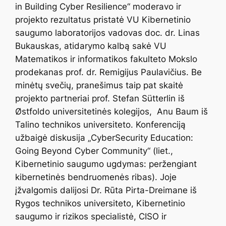
in Building Cyber Resilience“ moderavo ir
projekto rezultatus pristatė VU Kibernetinio
saugumo laboratorijos vadovas doc. dr. Linas
Bukauskas, atidarymo kalbą sakė VU
Matematikos ir informatikos fakulteto Mokslo
prodekanas prof. dr. Remigijus Paulavičius. Be
minėtų svečių, pranešimus taip pat skaitė
projekto partneriai prof. Stefan Sütterlin iš
Ø
stfoldo universitetinės kolegijos, Anu Baum iš
Talino technikos universiteto. Konferenciją
užbaigė diskusija „CyberSecurity Education:
Going Beyond Cyber Community“ (liet.,
Kibernetinio saugumo ugdymas: peržengiant
kibernetinės bendruomenės ribas). Joje
įžvalgomis dalijosi Dr. Rūta Pirta-Dreimane iš
Rygos technikos universiteto, Kibernetinio
saugumo ir rizikos specialistė, CISO ir