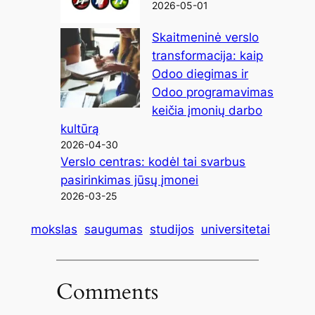
2026-05-01
Skaitmeninė verslo
transformacija: kaip
Odoo diegimas ir
Odoo programavimas
keičia įmonių darbo
kultūrą
2026-04-30
Verslo centras: kodėl tai svarbus
pasirinkimas jūsų įmonei
2026-03-25
mokslas
saugumas
studijos
universitetai
Comments