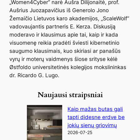
„Women4Cyber” narė Aušra Dilijonaitė, prof.
Aušrius Juozapavičius iš Generolo Jono
Žemaičio Lietuvos karo akademijos, „ScaleWolf“
vadovaujantis partneris E. Kerza. Diskusiją
moderavo ir klausimus apie tai, kaip ir kada
visuomenę reikia pradėti šviesti kibernetinio
saugumo klausimais, kuo skiriasi ar panašūs
vyrų ir moterų vaidmenys šiose srityse kėlė
Østfoldo universitetinės kolegijos mokslininkas
dr. Ricardo G. Lugo.
Naujausi straipsniai
Kaip mažas butas gali
tapti didesne erdve be
jokių sienų griovimų
2026-07-25