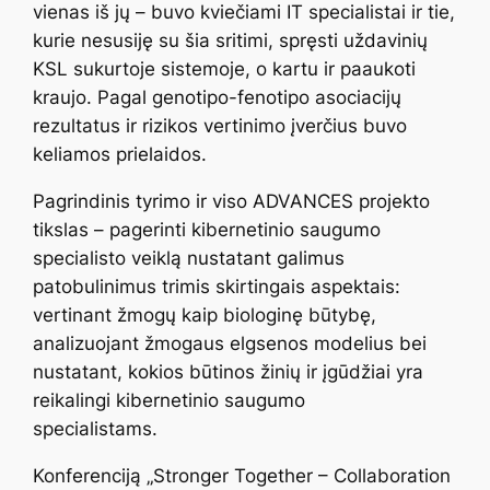
vienas iš jų – buvo kviečiami IT specialistai ir tie,
kurie nesusiję su šia sritimi, spręsti uždavinių
KSL sukurtoje sistemoje, o kartu ir paaukoti
kraujo. Pagal genotipo-fenotipo asociacijų
rezultatus ir rizikos vertinimo įverčius buvo
keliamos prielaidos.
Pagrindinis tyrimo ir viso ADVANCES projekto
tikslas – pagerinti kibernetinio saugumo
specialisto veiklą nustatant galimus
patobulinimus trimis skirtingais aspektais:
vertinant žmogų kaip biologinę būtybę,
analizuojant žmogaus elgsenos modelius bei
nustatant, kokios būtinos žinių ir įgūdžiai yra
reikalingi kibernetinio saugumo
specialistams.
Konferenciją „Stronger Together – Collaboration