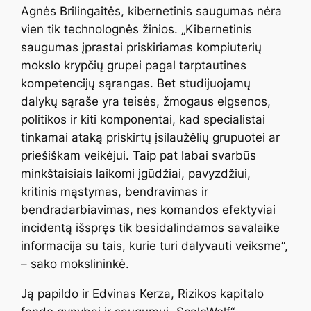
Agnės Brilingaitės, kibernetinis saugumas nėra
vien tik technolognės žinios. „Kibernetinis
saugumas įprastai priskiriamas kompiuterių
mokslo krypčių grupei pagal tarptautines
kompetencijų sąrangas. Bet studijuojamų
dalykų sąraše yra teisės, žmogaus elgsenos,
politikos ir kiti komponentai, kad specialistai
tinkamai ataką priskirtų įsilaužėlių grupuotei ar
priešiškam veikėjui. Taip pat labai svarbūs
minkštaisiais laikomi įgūdžiai, pavyzdžiui,
kritinis mąstymas, bendravimas ir
bendradarbiavimas, nes komandos efektyviai
incidentą išspręs tik besidalindamos savalaike
informacija su tais, kurie turi dalyvauti veiksme“,
– sako mokslininkė.
Ją papildo ir Edvinas Kerza, Rizikos kapitalo