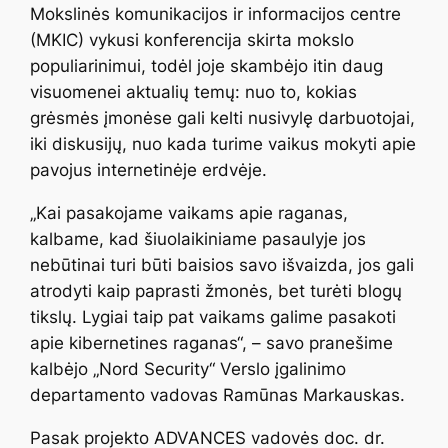
Mokslinės komunikacijos ir informacijos centre
(MKIC) vykusi konferencija skirta mokslo
populiarinimui, todėl joje skambėjo itin daug
visuomenei aktualių temų: nuo to, kokias
grėsmės įmonėse gali kelti nusivylę darbuotojai,
iki diskusijų, nuo kada turime vaikus mokyti apie
pavojus internetinėje erdvėje.
„Kai pasakojame vaikams apie raganas,
kalbame, kad šiuolaikiniame pasaulyje jos
nebūtinai turi būti baisios savo išvaizda, jos gali
atrodyti kaip paprasti žmonės, bet turėti blogų
tikslų. Lygiai taip pat vaikams galime pasakoti
apie kibernetines raganas“, – savo pranešime
kalbėjo „Nord Security“ Verslo įgalinimo
departamento vadovas Ramūnas Markauskas.
Pasak projekto ADVANCES vadovės doc. dr.