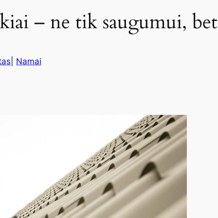
iai – ne tik saugumui, bet 
tas
|
Namai