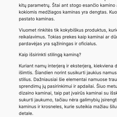
kitų parametrų. Štai ant stogo esančio kamino a
kokiomis medžiagos kaminas yra dengtas. Kuo d
pastato kaminas.
Viuomet rinkitės tik kokybiškus produktus, kurie
reikalavimus. Tokias prekes kaip kaminai ar dūmtra
pardavėjas yra sąžiningas ir oficialus.
Kaip išsirinkti stilingą kaminą?
Kuriant namų interjerą ir eksterjerą, kiekviena 
išimtis. Šiandien norint susikurti jaukius namu
stilius. Dažniausiai šie elementai namuose trauk
sprendimų jų pasirinkimui ir apdailai. Šiuo met
dizaino kaminai, taip pat įvairūs kaminai su iš
sukurti jaukumo, tačiau nėra galimybių įsirengti 
kaminus ir krosneles, kurie suteikia mažiau šilu
detale.