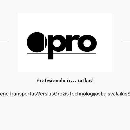
Profesionalu ir… taškas!
enė
Transportas
Verslas
Grožis
Technologijos
Laisvalaikis
S