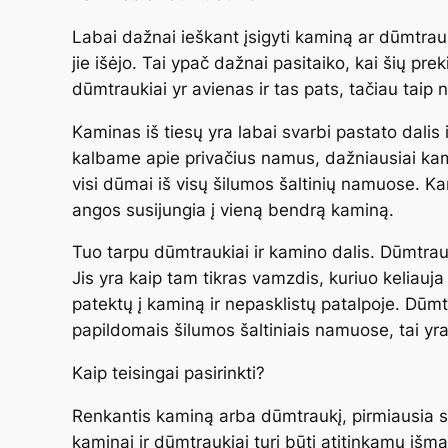
Labai dažnai ieškant įsigyti kaminą ar dūmtraukį
jie išėjo. Tai ypač dažnai pasitaiko, kai šių pr
dūmtraukiai yr avienas ir tas pats, tačiau taip 
Kaminas iš tiesų yra labai svarbi pastato dalis 
kalbame apie privačius namus, dažniausiai kam
visi dūmai iš visų šilumos šaltinių namuose. Kart
angos susijungia į vieną bendrą kaminą.
Tuo tarpu dūmtraukiai ir kamino dalis. Dūmtrau
Jis yra kaip tam tikras vamzdis, kuriuo keliauja 
patektų į kaminą ir nepasklistų patalpoje. Dūmt
papildomais šilumos šaltiniais namuose, tai yra
Kaip teisingai pasirinkti?
Renkantis kaminą arba dūmtraukį, pirmiausia s
kaminai ir dūmtraukiai turi būti atitinkamų išm