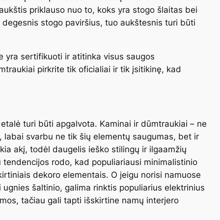
ukštis priklauso nuo to, koks yra stogo šlaitas bei
egesnis stogo paviršius, tuo aukštesnis turi būti
 yra sertifikuoti ir atitinka visus saugos
ukiai pirkrite tik oficialiai ir tik įsitikinę, kad
detalė turi būti apgalvota. Kaminai ir dūmtraukiai – ne
s, labai svarbu ne tik šių elementų saugumas, bet ir
ia akį, todėl daugelis ieško stilingų ir ilgaamžių
u tendencijos rodo, kad populiariausi minimalistinio
skirtiniais dekoro elementais. O jeigu norisi namuose
ugnies šaltinio, galima rinktis populiarius elektrinius
mos, tačiau gali tapti išskirtine namų interjero