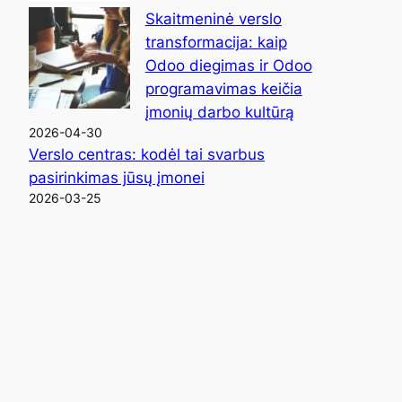
Skaitmeninė verslo
transformacija: kaip
Odoo diegimas ir Odoo
programavimas keičia
įmonių darbo kultūrą
2026-04-30
Verslo centras: kodėl tai svarbus
pasirinkimas jūsų įmonei
2026-03-25