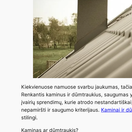
Kiekvienuose namuose svarbu jaukumas, tačiau
Renkantis kaminus ir dūmtraukius, saugumas yr
įvairių sprendimų, kurie atrodo nestandartiškai
nepamiršti ir saugumo kriterijaus.
Kaminai ir d
stilingi.
Kaminas ar dūmtraukis?