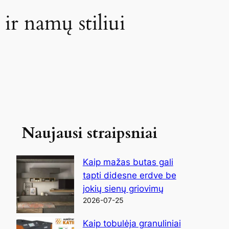
ir namų stiliui
Naujausi straipsniai
Kaip mažas butas gali
tapti didesne erdve be
jokių sienų griovimų
2026-07-25
Kaip tobulėja granuliniai