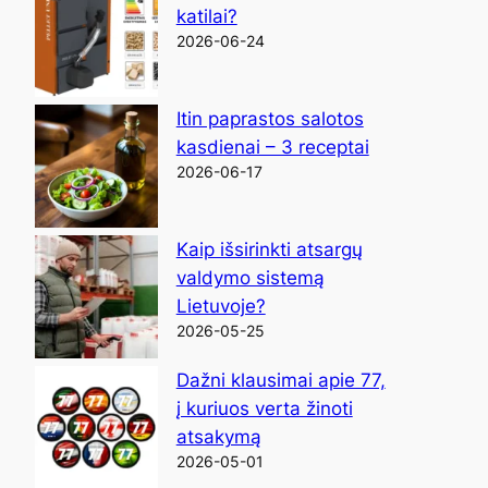
katilai?
2026-06-24
Itin paprastos salotos
kasdienai – 3 receptai
2026-06-17
Kaip išsirinkti atsargų
valdymo sistemą
Lietuvoje?
2026-05-25
Dažni klausimai apie 77,
į kuriuos verta žinoti
atsakymą
2026-05-01