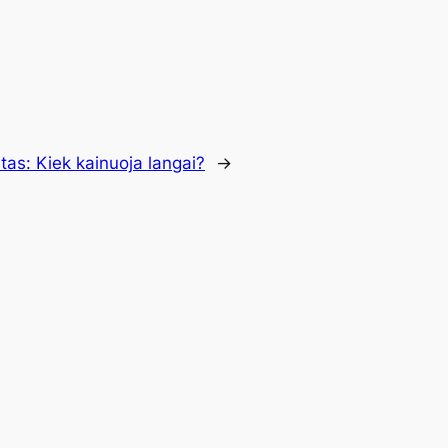
itas:
Kiek kainuoja langai?
→