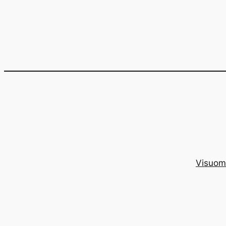
Eiti
prie
turinio
Visuom