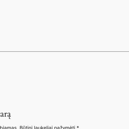
arą
lbiamas.
Būtini laukeliai pažymėti
*