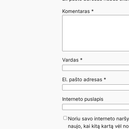
Komentaras
*
Vardas
*
El. pašto adresas
*
Interneto puslapis
Noriu savo interneto naršyk
naujo, kai kitą kartą vėl n