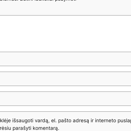
lėje išsaugoti vardą, el. pašto adresą ir interneto puslap
orėsiu parašyti komentarą.