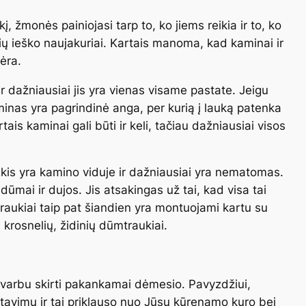
, žmonės painiojasi tarp to, ko jiems reikia ir to, ko
ekių ieško naujakuriai. Kartais manoma, kad kaminai ir
nėra.
ir dažniausiai jis yra vienas visame pastate. Jeigu
inas yra pagrindinė anga, per kurią į lauką patenka
ais kaminai gali būti ir keli, tačiau dažniausiai visos
kis yra kamino viduje ir dažniausiai yra nematomas.
dūmai ir dujos. Jis atsakingas už tai, kad visa tai
raukiai taip pat šiandien yra montuojami kartu su
 krosnelių, židinių dūmtraukiai.
varbu skirti pakankamai dėmesio. Pavyzdžiui,
atavimų ir tai priklauso nuo Jūsų kūrenamo kuro bei