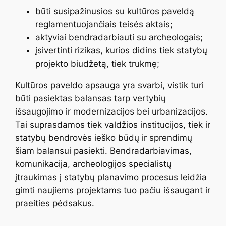
būti susipažinusios su kultūros paveldą
reglamentuojančiais teisės aktais;
aktyviai bendradarbiauti su archeologais;
įsivertinti rizikas, kurios didins tiek statybų
projekto biudžetą, tiek trukmę;
Kultūros paveldo apsauga yra svarbi, vistik turi
būti pasiektas balansas tarp vertybių
išsaugojimo ir modernizacijos bei urbanizacijos.
Tai suprasdamos tiek valdžios institucijos, tiek ir
statybų bendrovės ieško būdų ir sprendimų
šiam balansui pasiekti. Bendradarbiavimas,
komunikacija, archeologijos specialistų
įtraukimas į statybų planavimo procesus leidžia
gimti naujiems projektams tuo pačiu išsaugant ir
praeities pėdsakus.