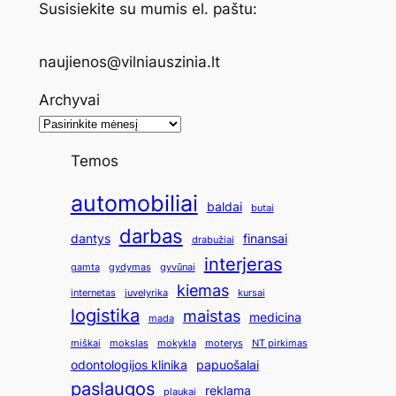
Susisiekite su mumis el. paštu:
naujienos@vilniauszinia.lt
Archyvai
Temos
automobiliai
baldai
butai
darbas
dantys
finansai
drabužiai
interjeras
gamta
gydymas
gyvūnai
kiemas
internetas
juvelyrika
kursai
logistika
maistas
medicina
mada
miškai
mokslas
mokykla
moterys
NT pirkimas
odontologijos klinika
papuošalai
paslaugos
reklama
plaukai