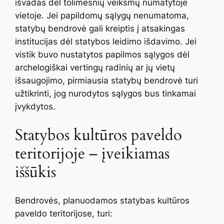
išvadas dėl tolimesnių veiksmų numatytoje
vietoje. Jei papildomų sąlygų nenumatoma,
statybų bendrovė gali kreiptis į atsakingas
institucijas dėl statybos leidimo išdavimo. Jei
vistik buvo nustatytos papilmos sąlygos dėl
archelogiškai vertingų radinių ar jų vietų
išsaugojimo, pirmiausia statybų bendrovė turi
užtikrinti, jog nurodytos sąlygos bus tinkamai
įvykdytos.
Statybos kultūros paveldo
teritorijoje – įveikiamas
iššūkis
Bendrovės, planuodamos statybas kultūros
paveldo teritorijose, turi: