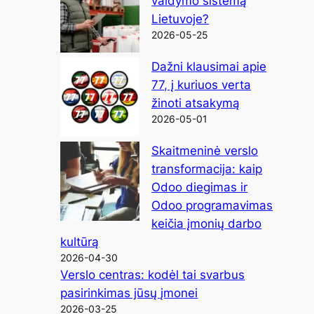
valdymo sistemą
Lietuvoje?
2026-05-25
Dažni klausimai apie
77, į kuriuos verta
žinoti atsakymą
2026-05-01
Skaitmeninė verslo
transformacija: kaip
Odoo diegimas ir
Odoo programavimas
keičia įmonių darbo
kultūrą
2026-04-30
Verslo centras: kodėl tai svarbus
pasirinkimas jūsų įmonei
2026-03-25