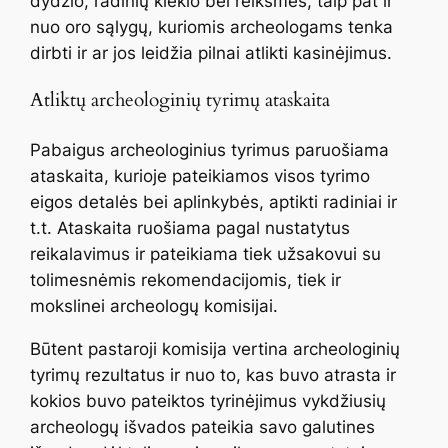
dydžio, radinių kiekio bei reikšmės, taip pat ir
nuo oro sąlygų, kuriomis archeologams tenka
dirbti ir ar jos leidžia pilnai atlikti kasinėjimus.
Atliktų archeologinių tyrimų ataskaita
Pabaigus archeologinius tyrimus paruošiama
ataskaita, kurioje pateikiamos visos tyrimo
eigos detalės bei aplinkybės, aptikti radiniai ir
t.t. Ataskaita ruošiama pagal nustatytus
reikalavimus ir pateikiama tiek užsakovui su
tolimesnėmis rekomendacijomis, tiek ir
mokslinei archeologų komisijai.
Būtent pastaroji komisija vertina archeologinių
tyrimų rezultatus ir nuo to, kas buvo atrasta ir
kokios buvo pateiktos tyrinėjimus vykdžiusių
archeologų išvados pateikia savo galutines