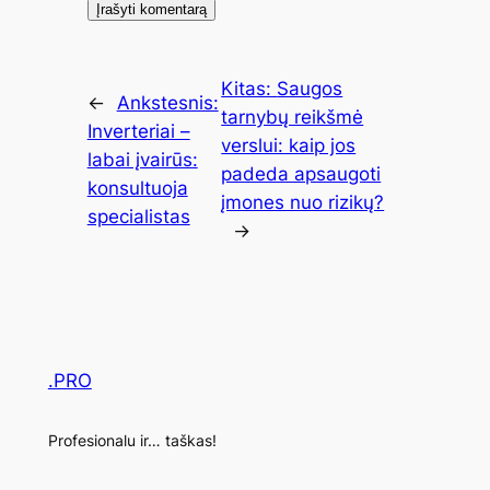
Kitas:
Saugos
←
Ankstesnis:
tarnybų reikšmė
Inverteriai –
verslui: kaip jos
labai įvairūs:
padeda apsaugoti
konsultuoja
įmones nuo rizikų?
specialistas
→
.PRO
Profesionalu ir… taškas!