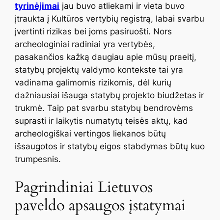
tyrinėjimai
jau buvo atliekami ir vieta buvo
įtraukta į Kultūros vertybių registrą, labai svarbu
įvertinti rizikas bei joms pasiruošti. Nors
archeologiniai radiniai yra vertybės,
pasakančios kažką daugiau apie mūsų praeitį,
statybų projektų valdymo kontekste tai yra
vadinama galimomis rizikomis, dėl kurių
dažniausiai išauga statybų projekto biudžetas ir
trukmė. Taip pat svarbu statybų bendrovėms
suprasti ir laikytis numatytų teisės aktų, kad
archeologiškai vertingos liekanos būtų
išsaugotos ir statybų eigos stabdymas būtų kuo
trumpesnis.
Pagrindiniai Lietuvos
paveldo apsaugos įstatymai