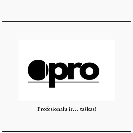
Eiti
prie
turinio
Profesionalu ir… taškas!