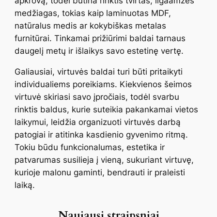
apkrovą, todėl būtina rinktis tvirtas, ilgaamžes
medžiagas, tokias kaip laminuotas MDF,
natūralus medis ar kokybiškas metalas
furnitūrai. Tinkamai prižiūrimi baldai tarnaus
daugelį metų ir išlaikys savo estetinę vertę.
Galiausiai, virtuvės baldai turi būti pritaikyti
individualiems poreikiams. Kiekvienos šeimos
virtuvė skiriasi savo įpročiais, todėl svarbu
rinktis baldus, kurie suteikia pakankamai vietos
laikymui, leidžia organizuoti virtuvės darbą
patogiai ir atitinka kasdienio gyvenimo ritmą.
Tokiu būdu funkcionalumas, estetika ir
patvarumas susilieja į vieną, sukuriant virtuvę,
kurioje malonu gaminti, bendrauti ir praleisti
laiką.
Naujausi straipsniai