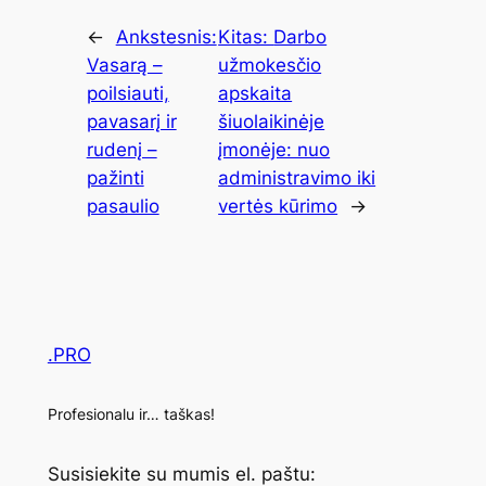
←
Ankstesnis:
Kitas:
Darbo
Vasarą –
užmokesčio
poilsiauti,
apskaita
pavasarį ir
šiuolaikinėje
rudenį –
įmonėje: nuo
pažinti
administravimo iki
pasaulio
vertės kūrimo
→
.PRO
Profesionalu ir… taškas!
Susisiekite su mumis el. paštu: