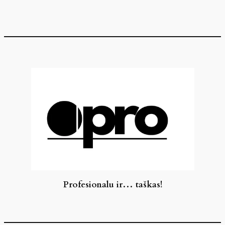
Eiti
prie
turinio
Profesionalu ir… taškas!