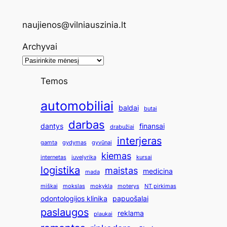
naujienos@vilniauszinia.lt
Archyvai
Temos
automobiliai
baldai
butai
darbas
dantys
finansai
drabužiai
interjeras
gamta
gydymas
gyvūnai
kiemas
internetas
juvelyrika
kursai
logistika
maistas
medicina
mada
miškai
mokslas
mokykla
moterys
NT pirkimas
odontologijos klinika
papuošalai
paslaugos
reklama
plaukai