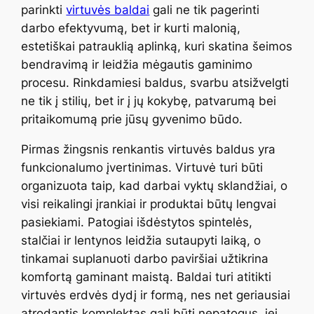
parinkti
virtuvės baldai
gali ne tik pagerinti
darbo efektyvumą, bet ir kurti malonią,
estetiškai patrauklią aplinką, kuri skatina šeimos
bendravimą ir leidžia mėgautis gaminimo
procesu. Rinkdamiesi baldus, svarbu atsižvelgti
ne tik į stilių, bet ir į jų kokybę, patvarumą bei
pritaikomumą prie jūsų gyvenimo būdo.
Pirmas žingsnis renkantis virtuvės baldus yra
funkcionalumo įvertinimas. Virtuvė turi būti
organizuota taip, kad darbai vyktų sklandžiai, o
visi reikalingi įrankiai ir produktai būtų lengvai
pasiekiami. Patogiai išdėstytos spintelės,
stalčiai ir lentynos leidžia sutaupyti laiką, o
tinkamai suplanuoti darbo paviršiai užtikrina
komfortą gaminant maistą. Baldai turi atitikti
virtuvės erdvės dydį ir formą, nes net geriausiai
atrodantis komplektas gali būti nepatogus, jei