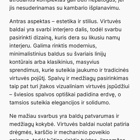
jis nesuderinamas su kambario išplanavimu.
Antras aspektas – estetika ir stilius. Virtuvės
baldai yra svarbi interjero dalis, todėl svarbu
pasirinkti dizainą, kuris dera su likusiu namų
interjeru. Galima rinktis modernius,
minimalistinius baldus su švariais linijų
kontūrais arba klasikinius, masyvius
sprendimus, kurie suteikia jaukumo ir tradicinės
virtuvės pojūtį. Spalvų ir medžiagų pasirinkimas
taip pat turi įtakos vizualiniam virtuvės įspūdžiui
– šviesios spalvos optiškai padidina erdvę, o
tamsios suteikia elegancijos ir solidumo.
Ne mažiau svarbus yra baldų patvarumas ir
medžiagų kokybė. Virtuvės baldai nuolat patiria
drėgmės, karščio ir mechaninio poveikio