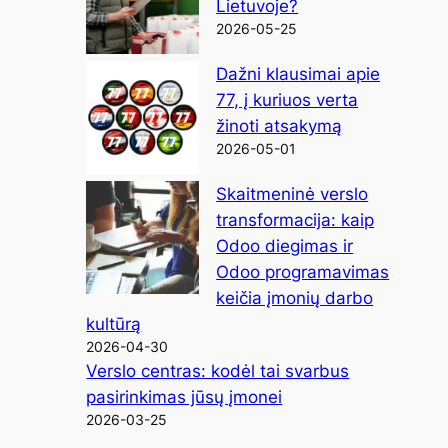
Lietuvoje?
2026-05-25
Dažni klausimai apie
77, į kuriuos verta
žinoti atsakymą
2026-05-01
Skaitmeninė verslo
transformacija: kaip
Odoo diegimas ir
Odoo programavimas
keičia įmonių darbo
kultūrą
2026-04-30
Verslo centras: kodėl tai svarbus
pasirinkimas jūsų įmonei
2026-03-25