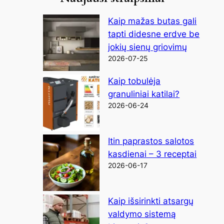
Kaip mažas butas gali
tapti didesne erdve be
jokių sienų griovimų
2026-07-25
Kaip tobulėja
granuliniai katilai?
2026-06-24
Itin paprastos salotos
kasdienai – 3 receptai
2026-06-17
Kaip išsirinkti atsargų
valdymo sistemą