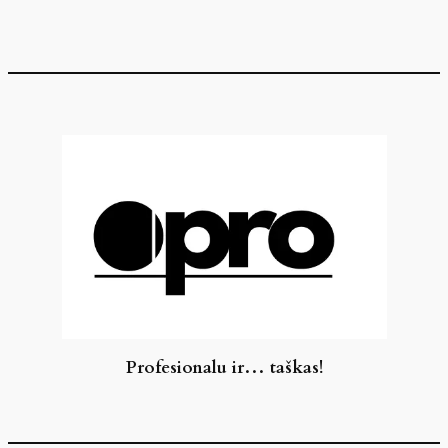
Eiti
prie
turinio
Profesionalu ir… taškas!