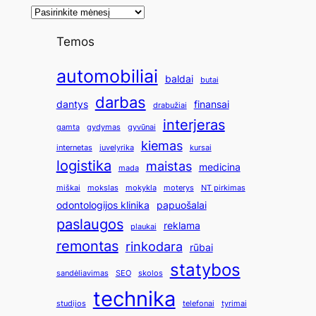
Temos
automobiliai
baldai
butai
darbas
dantys
finansai
drabužiai
interjeras
gamta
gydymas
gyvūnai
kiemas
internetas
juvelyrika
kursai
logistika
maistas
medicina
mada
miškai
mokslas
mokykla
moterys
NT pirkimas
odontologijos klinika
papuošalai
paslaugos
reklama
plaukai
remontas
rinkodara
rūbai
statybos
sandėliavimas
SEO
skolos
technika
studijos
telefonai
tyrimai