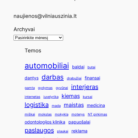
naujienos@vilniauszinia.lt
Archyvai
Temos
automobiliai
baldai
butai
darbas
dantys
finansai
drabužiai
interjeras
gamta
gydymas
gyvūnai
kiemas
internetas
juvelyrika
kursai
logistika
maistas
medicina
mada
miškai
mokslas
mokykla
moterys
NT pirkimas
odontologijos klinika
papuošalai
paslaugos
reklama
plaukai