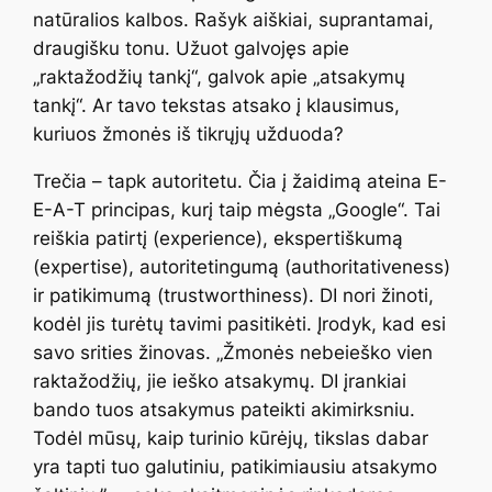
natūralios kalbos. Rašyk aiškiai, suprantamai,
draugišku tonu. Užuot galvojęs apie
„raktažodžių tankį“, galvok apie „atsakymų
tankį“. Ar tavo tekstas atsako į klausimus,
kuriuos žmonės iš tikrųjų užduoda?
Trečia – tapk autoritetu. Čia į žaidimą ateina E-
E-A-T principas, kurį taip mėgsta „Google“. Tai
reiškia patirtį (
experience
), ekspertiškumą
(
expertise
), autoritetingumą (
authoritativeness
)
ir patikimumą (
trustworthiness
). DI nori žinoti,
kodėl jis turėtų tavimi pasitikėti. Įrodyk, kad esi
savo srities žinovas. „Žmonės nebeieško vien
raktažodžių, jie ieško atsakymų. DI įrankiai
bando tuos atsakymus pateikti akimirksniu.
Todėl mūsų, kaip turinio kūrėjų, tikslas dabar
yra tapti tuo galutiniu, patikimiausiu atsakymo