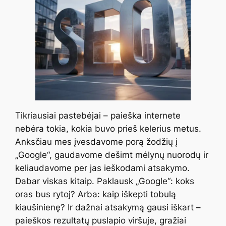
Tikriausiai pastebėjai – paieška internete
nebėra tokia, kokia buvo prieš kelerius metus.
Anksčiau mes įvesdavome porą žodžių į
„Google“, gaudavome dešimt mėlynų nuorodų ir
keliaudavome per jas ieškodami atsakymo.
Dabar viskas kitaip. Paklausk „Google“: koks
oras bus rytoj? Arba: kaip iškepti tobulą
kiaušinienę? Ir dažnai atsakymą gausi iškart –
paieškos rezultatų puslapio viršuje, gražiai