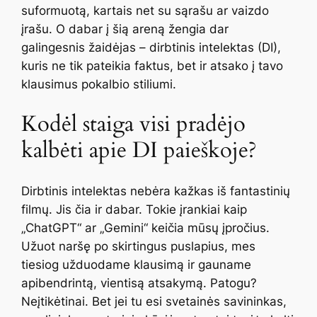
suformuotą, kartais net su sąrašu ar vaizdo
įrašu. O dabar į šią areną žengia dar
galingesnis žaidėjas – dirbtinis intelektas (DI),
kuris ne tik pateikia faktus, bet ir atsako į tavo
klausimus pokalbio stiliumi.
Kodėl staiga visi pradėjo
kalbėti apie DI paieškoje?
Dirbtinis intelektas nebėra kažkas iš fantastinių
filmų. Jis čia ir dabar. Tokie įrankiai kaip
„ChatGPT“ ar „Gemini“ keičia mūsų įpročius.
Užuot naršę po skirtingus puslapius, mes
tiesiog užduodame klausimą ir gauname
apibendrintą, vientisą atsakymą. Patogu?
Neįtikėtinai. Bet jei tu esi svetainės savininkas,