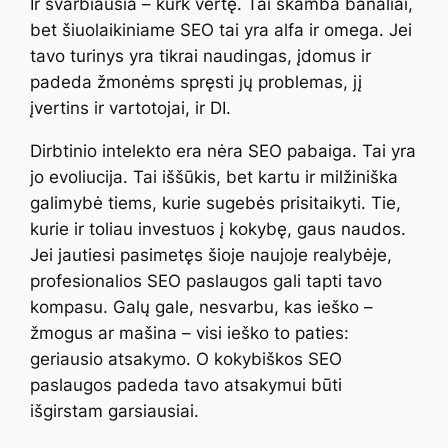
Ir svarbiausia – kurk vertę. Tai skamba banaliai,
bet šiuolaikiniame SEO tai yra alfa ir omega. Jei
tavo turinys yra tikrai naudingas, įdomus ir
padeda žmonėms spręsti jų problemas, jį
įvertins ir vartotojai, ir DI.
Dirbtinio intelekto era nėra SEO pabaiga. Tai yra
jo evoliucija. Tai iššūkis, bet kartu ir milžiniška
galimybė tiems, kurie sugebės prisitaikyti. Tie,
kurie ir toliau investuos į kokybę, gaus naudos.
Jei jautiesi pasimetęs šioje naujoje realybėje,
profesionalios SEO paslaugos gali tapti tavo
kompasu. Galų gale, nesvarbu, kas ieško –
žmogus ar mašina – visi ieško to paties:
geriausio atsakymo. O kokybiškos SEO
paslaugos padeda tavo atsakymui būti
išgirstam garsiausiai.