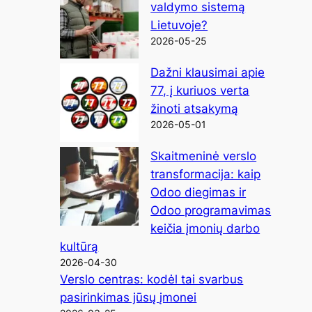
valdymo sistemą
Lietuvoje?
2026-05-25
Dažni klausimai apie
77, į kuriuos verta
žinoti atsakymą
2026-05-01
Skaitmeninė verslo
transformacija: kaip
Odoo diegimas ir
Odoo programavimas
keičia įmonių darbo
kultūrą
2026-04-30
Verslo centras: kodėl tai svarbus
pasirinkimas jūsų įmonei