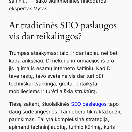
šaltiniu,” – sako skaitmeninės rinkodaros
ekspertas Vytas.
Ar tradicinės SEO paslaugos
vis dar reikalingos?
Trumpas atsakymas: taip, ir dar labiau nei bet
kada anksčiau. DI nekuria informacijos iš oro –
jis ją ima iš esamų interneto šaltinių. Kad DI
tave rastų, tavo svetainė vis dar turi būti
techniškai tvarkinga, greita, pritaikyta
mobiliesiems ir turėti aiškią struktūrą.
Tiesą sakant, šiuolaikinės
SEO paslaugos
tapo
daug sudėtingesnės. Tai nebėra tik raktažodžių
parinkimas. Tai yra kompleksinė strategija,
apimanti techninį auditą, turinio kūrimą, kuris