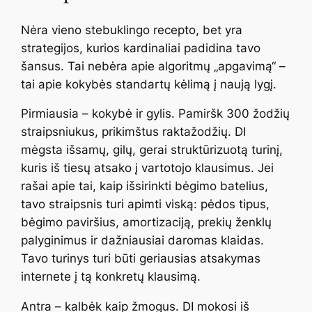
Nėra vieno stebuklingo recepto, bet yra
strategijos, kurios kardinaliai padidina tavo
šansus. Tai nebėra apie algoritmų „apgavimą“ –
tai apie kokybės standartų kėlimą į naują lygį.
Pirmiausia – kokybė ir gylis. Pamiršk 300 žodžių
straipsniukus, prikimštus raktažodžių. DI
mėgsta išsamų, gilų, gerai struktūrizuotą turinį,
kuris iš tiesų atsako į vartotojo klausimus. Jei
rašai apie tai, kaip išsirinkti bėgimo batelius,
tavo straipsnis turi apimti viską: pėdos tipus,
bėgimo paviršius, amortizaciją, prekių ženklų
palyginimus ir dažniausiai daromas klaidas.
Tavo turinys turi būti geriausias atsakymas
internete į tą konkretų klausimą.
Antra – kalbėk kaip žmogus. DI mokosi iš