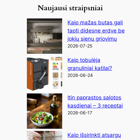
Naujausi straipsniai
Kaip mažas butas gali
tapti didesne erdve be
jokių sienų griovimų
2026-07-25
Kaip tobulėja
granuliniai katilai?
2026-06-24
Itin paprastos salotos
kasdienai – 3 receptai
2026-06-17
Kaip išsirinkti atsargų