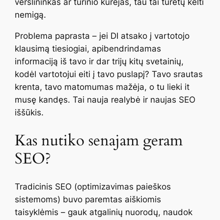
verslininkas ar turinio kūrėjas, tau tai turėtų kelti
nemigą.
Problema paprasta – jei DI atsako į vartotojo
klausimą tiesiogiai, apibendrindamas
informaciją iš tavo ir dar trijų kitų svetainių,
kodėl vartotojui eiti į tavo puslapį? Tavo srautas
krenta, tavo matomumas mažėja, o tu lieki it
musę kandęs. Tai nauja realybė ir naujas SEO
iššūkis.
Kas nutiko senajam geram
SEO?
Tradicinis SEO (optimizavimas paieškos
sistemoms) buvo paremtas aiškiomis
taisyklėmis – gauk atgalinių nuorodų, naudok