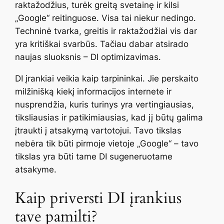
raktažodžius, turėk greitą svetainę ir kilsi
„Google“ reitinguose. Visa tai niekur nedingo.
Techninė tvarka, greitis ir raktažodžiai vis dar
yra kritiškai svarbūs. Tačiau dabar atsirado
naujas sluoksnis – DI optimizavimas.
DI įrankiai veikia kaip tarpininkai. Jie perskaito
milžinišką kiekį informacijos internete ir
nusprendžia, kuris turinys yra vertingiausias,
tiksliausias ir patikimiausias, kad jį būtų galima
įtraukti į atsakymą vartotojui. Tavo tikslas
nebėra tik būti pirmoje vietoje „Google“ – tavo
tikslas yra būti tame DI sugeneruotame
atsakyme.
Kaip priversti DI įrankius
tave pamilti?