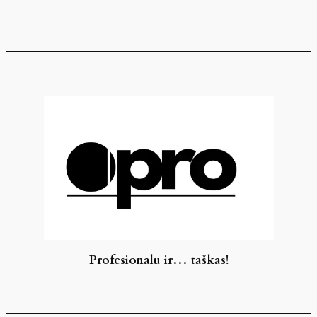
Eiti
prie
turinio
Profesionalu ir… taškas!