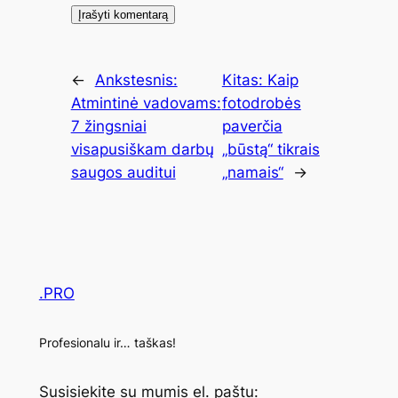
←
Ankstesnis:
Kitas:
Kaip
Atmintinė vadovams:
fotodrobės
7 žingsniai
paverčia
visapusiškam darbų
„būstą“ tikrais
saugos auditui
„namais“
→
.PRO
Profesionalu ir… taškas!
Susisiekite su mumis el. paštu: