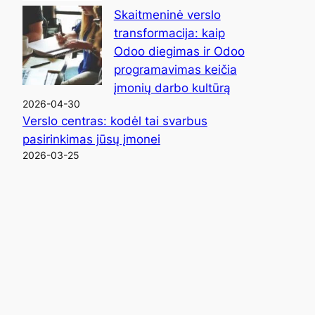
Skaitmeninė verslo
transformacija: kaip
Odoo diegimas ir Odoo
programavimas keičia
įmonių darbo kultūrą
2026-04-30
Verslo centras: kodėl tai svarbus
pasirinkimas jūsų įmonei
2026-03-25