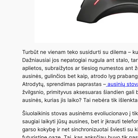
Turbūt ne vienam teko susidurti su dilema – ku
Dažniausiai jos nepatogiai nugula ant stalo, ta
aplietos, subraižytos ar tiesiog numestos ant 
ausinės, gulinčios bet kaip, atrodo lyg praban
Atrodytų, sprendimas paprastas –
ausinių stov
žvilgsnio, primityvus aksesuaras šiandien gali 
ausinės, kurias jis laiko? Tai nebėra tik išlen
Šiuolaikinis stovas ausinėms evoliucionavo į tik
saugiai laikyti jūsų ausines, bet ir įkrauti telef
garso kokybę ir net sinchronizuotai šviesti su 
futuristine oaze. Tai, kas anksčiau buvo tik p