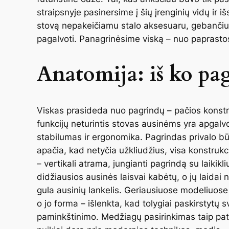
straipsnyje pasinersime į šių įrenginių vidų ir 
stovą nepakeičiamu stalo aksesuaru, gebančiu a
pagalvoti. Panagrinėsime viską – nuo paprastos
Anatomija: iš ko pag
Viskas prasideda nuo pagrindų – pačios konstruk
funkcijų neturintis stovas ausinėms yra apgalvo
stabilumas ir ergonomika. Pagrindas privalo b
apačia, kad netyčia užkliudžius, visa konstrukc
– vertikali atrama, jungianti pagrindą su laikikl
didžiausios ausinės laisvai kabėtų, o jų laidai ne
gula ausinių lankelis. Geriausiuose modeliuose
o jo forma – išlenkta, kad tolygiai paskirstytų 
paminkštinimo. Medžiagų pasirinkimas taip pat 