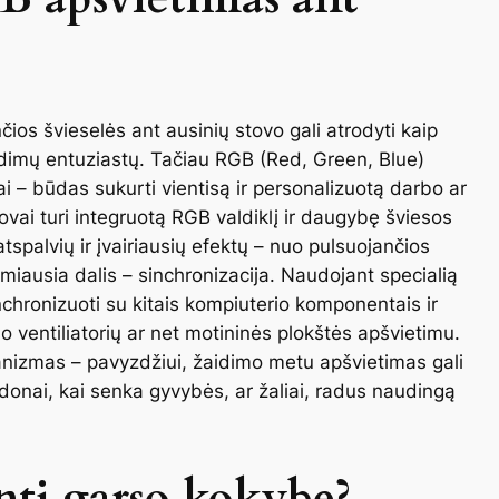
nčios švieselės ant ausinių stovo gali atrodyti kaip
idimų entuziastų. Tačiau RGB (Red, Green, Blue)
i – būdas sukurti vientisą ir personalizuotą darbo ar
vai turi integruotą RGB valdiklį ir daugybę šviesos
atspalvių ir įvairiausių efektų – nuo pulsuojančios
miausia dalis – sinchronizacija. Naudojant specialią
chronizuoti su kitais kompiuterio komponentais ir
o ventiliatorių ar net motininės plokštės apšvietimu.
anizmas – pavyzdžiui, žaidimo metu apšvietimas gali
onai, kai senka gyvybės, ar žaliai, radus naudingą
inti garso kokybę?