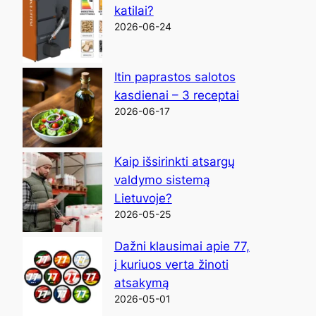
katilai?
2026-06-24
Itin paprastos salotos
kasdienai – 3 receptai
2026-06-17
Kaip išsirinkti atsargų
valdymo sistemą
Lietuvoje?
2026-05-25
Dažni klausimai apie 77,
į kuriuos verta žinoti
atsakymą
2026-05-01