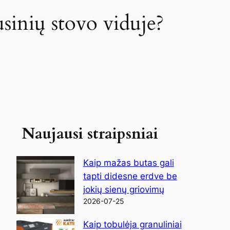
sinių stovo viduje?
Naujausi straipsniai
Kaip mažas butas gali
tapti didesne erdve be
jokių sienų griovimų
2026-07-25
Kaip tobulėja granuliniai