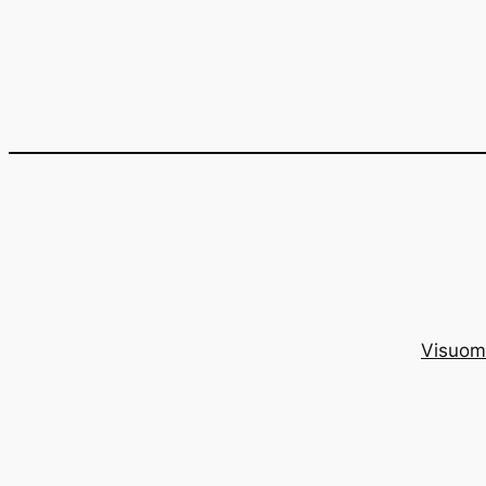
Eiti
prie
turinio
Visuom