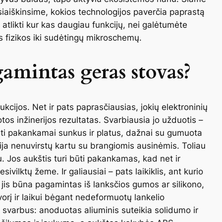
išsiaiškinsime, kokios technologijos paverčia paprastą
tlikti kur kas daugiau funkcijų, nei galėtumėte
 fizikos iki sudėtingų mikroschemų.
amintas geras stovas?
cijos. Net ir pats paprasčiausias, jokių elektroninių
tos inžinerijos rezultatas. Svarbiausia jo užduotis –
ūti pakankamai sunkus ir platus, dažnai su gumuota
ija nenuvirstų kartu su brangiomis ausinėmis. Toliau
iu. Jos aukštis turi būti pakankamas, kad net ir
sivilktų žeme. Ir galiausiai – pats laikiklis, ant kurio
 jis būna pagamintas iš lanksčios gumos ar silikono,
svorį ir laikui bėgant nedeformuotų lankelio
svarbus: anoduotas aliuminis suteikia solidumo ir