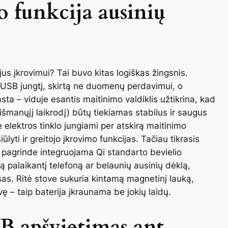
o funkcija ausinių
us įkrovimui? Tai buvo kitas logiškas žingsnis.
 USB jungtį, skirtą ne duomenų perdavimui, o
sta – viduje esantis maitinimo valdiklis užtikrina, kad
, išmanųjį laikrodį) būtų tiekiamas stabilus ir saugus
e elektros tinklo jungiami per atskirą maitinimo
ūlyti ir greitojo įkrovimo funkcijas. Tačiau tikrasis
o pagrinde integruojama Qi standarto bevielio
ą palaikantį telefoną ar belaunių ausinių dėklą,
as. Ritė stove sukuria kintamą magnetinį lauką,
ovę – taip baterija įkraunama be jokių laidų.
B apšvietimas ant