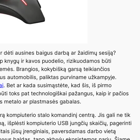
r dėti ausines baigus darbą ar žaidimų sesiją?
rp knygų ir kavos puodelio, rizikuodamos būti
žemės. Brangios, kokybišką garsą teikiančios
gus automobilis, paliktas purviname užkampyje.
ai
. Bet ar kada susimąstėte, kad šis, iš pirmo
būti toks pat technologiškai pažangus, kaip ir pačios
ktas metalo ar plastmasės gabalas.
rą kompiuterio stalo komandinį centrą. Jis gali ne tik
oną, išplėsti kompiuterio USB jungčių skaičių, pagerinti
kitais jūsų įrenginiais, paversdamas darbo vietą
asyvus baldas, tapo aktyviu ekosistemos nariu. Šiame