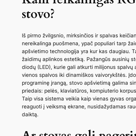
stovo?
Iš pirmo žvilgsnio, mirksinčios ir spalvas keičia
nereikalinga puošmena, ypač populiari tarp ža
apšvietimo technologija yra kur kas daugiau. Ta
žaidimų aplinkos estetiką. Pažangūs ausinių sto
diodų (LED), kurie gali atkurti milijonus spalvų 
vienos spalvos iki dinamiškos vaivorykštės. Įdo
programinę įrangą, stovo apšvietimą galima sin
priedais: pelės, klaviatūros, kompiuterio korpus
Taip visa sistema veikia kaip vienas gyvas org
reaguoti į veiksmą ekrane, nusidažydamas raud
daiktą.
Ar stovas gali pager