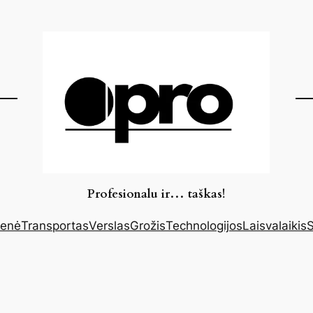
Profesionalu ir… taškas!
enė
Transportas
Verslas
Grožis
Technologijos
Laisvalaikis
S