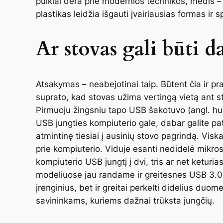
puikiai dera prie modernios technikos, medis 
plastikas leidžia išgauti įvairiausias formas ir s
Ar stovas gali būti d
Atsakymas – neabejotinai taip. Būtent čia ir pr
suprato, kad stovas užima vertingą vietą ant s
Pirmuoju žingsniu tapo USB šakotuvo (angl.
hu
USB jungties kompiuterio gale, dabar galite pato
atmintinę tiesiai į ausinių stovo pagrindą. Viska
prie kompiuterio. Viduje esanti nedidelė mik
kompiuterio USB jungtį į dvi, tris ar net ketur
modeliuose jau randame ir greitesnes USB 3.0 ar
įrenginius, bet ir greitai perkelti didelius du
savininkams, kuriems dažnai trūksta jungčių.