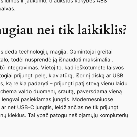
– šilumos ir jaukumo, o aukštos kokybės ABS
palvas.
augiau nei tik laikiklis?
asideda technologijų magija. Gamintojai greitai
talo, todėl nusprendė ją išnaudoti maksimaliai.
b
) integravimas. Vietoj to, kad ieškotumėte laisvos
giai prijungti pelę, klaviatūrą, išorinį diską ar USB
s, ką reikia padaryti – prijungti patį stovą vienu laidu
roschema valdo duomenų srautą, paversdama vieną
ias lengvai pasiekiamas jungtis. Modernesniuose
 net USB-C jungtis, leidžiančias ne tik prijungti
omenų kiekius. Tai ypač patogu nešiojamųjų kompiuterių