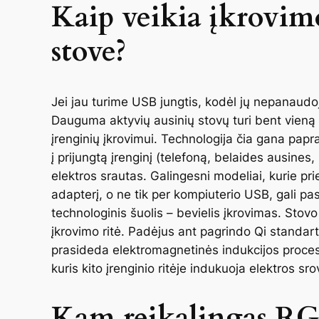
Kaip veikia įkrovim
stove?
Jei jau turime USB jungtis, kodėl jų nepanaudoj
Dauguma aktyvių ausinių stovų turi bent vieną
įrenginių įkrovimui. Technologija čia gana papra
į prijungtą įrenginį (telefoną, belaides ausines
elektros srautas. Galingesni modeliai, kurie pri
adapterį, o ne tik per kompiuterio USB, gali pasi
technologinis šuolis – bevielis įkrovimas. Stov
įkrovimo ritė. Padėjus ant pagrindo Qi standart
prasideda elektromagnetinės indukcijos proces
kuris kito įrenginio ritėje indukuoja elektros sr
Kam reikalingas RG