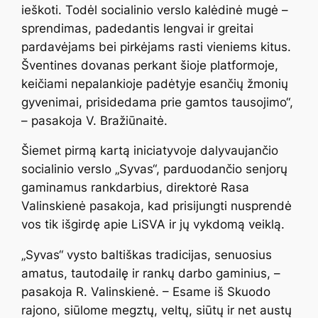
ieškoti. Todėl socialinio verslo kalėdinė mugė –
sprendimas, padedantis lengvai ir greitai
pardavėjams bei pirkėjams rasti vieniems kitus.
Šventines dovanas perkant šioje platformoje,
keičiami nepalankioje padėtyje esančių žmonių
gyvenimai, prisidedama prie gamtos tausojimo“,
– pasakoja V. Bražiūnaitė.
Šiemet pirmą kartą iniciatyvoje dalyvaujančio
socialinio verslo „Syvas“, parduodančio senjorų
gaminamus rankdarbius, direktorė Rasa
Valinskienė pasakoja, kad prisijungti nusprendė
vos tik išgirdę apie LiSVA ir jų vykdomą veiklą.
„Syvas“ vysto baltiškas tradicijas, senuosius
amatus, tautodailę ir rankų darbo gaminius, –
pasakoja R. Valinskienė. – Esame iš Skuodo
rajono, siūlome megztų, veltų, siūtų ir net austų