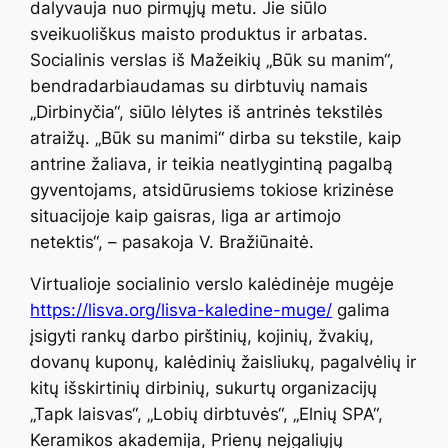
dalyvauja nuo pirmųjų metu. Jie siūlo
sveikuoliškus maisto produktus ir arbatas.
Socialinis verslas iš Mažeikių „Būk su manim“,
bendradarbiaudamas su dirbtuvių namais
„Dirbinyčia“, siūlo lėlytes iš antrinės tekstilės
atraižų. „Būk su manimi“ dirba su tekstile, kaip
antrine žaliava, ir teikia neatlygintiną pagalbą
gyventojams, atsidūrusiems tokiose krizinėse
situacijoje kaip gaisras, liga ar artimojo
netektis“, – pasakoja V. Bražiūnaitė.
Virtualioje socialinio verslo kalėdinėje mugėje
https://lisva.org/lisva-kaledine-muge/
galima
įsigyti rankų darbo pirštinių, kojinių, žvakių,
dovanų kuponų, kalėdinių žaisliukų, pagalvėlių ir
kitų išskirtinių dirbinių, sukurtų organizacijų
„Tapk laisvas“, „Lobių dirbtuvės“, „Elnių SPA“,
Keramikos akademija, Prienų neįgaliųjų