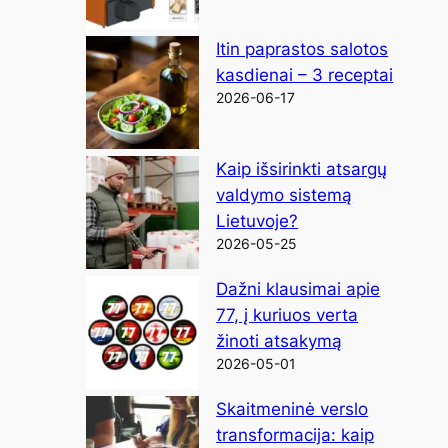
Itin paprastos salotos
kasdienai – 3 receptai
2026-06-17
Kaip išsirinkti atsargų
valdymo sistemą
Lietuvoje?
2026-05-25
Dažni klausimai apie
77, į kuriuos verta
žinoti atsakymą
2026-05-01
Skaitmeninė verslo
transformacija: kaip