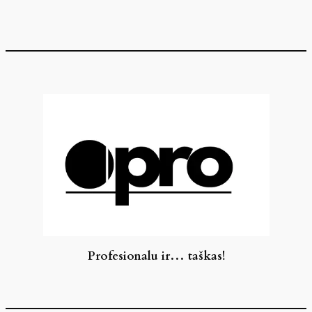
Eiti
prie
turinio
Profesionalu ir… taškas!