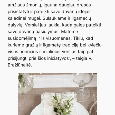
amžiaus žmonių, įgauna daugiau drąsos
prisistatyti ir pateikti savo dovanų idėjas
kalėdinei mugei. Sulaukiame ir ilgamečių
dalyvių. Verslai jau laukia, kada galės pateikti
savo dovanų pasiūlymus. Matome
susidomėjimą ir iš visuomenės. Tikiu, kad
kuriame gražią ir ilgametę tradiciją bei kviečiu
visus norinčius socialinius verslus taip pat
prisijungti prie šios iniciatyvos“, – teigia V.
Bražiūnaitė.