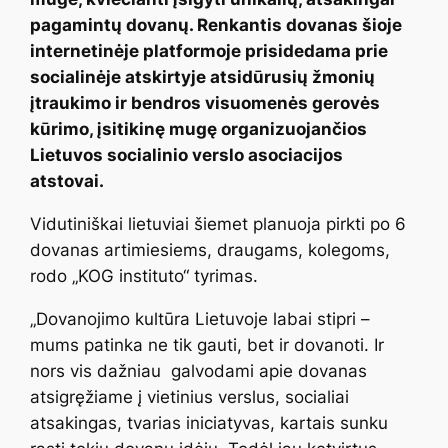
pagamintų dovanų. Renkantis dovanas šioje
internetinėje platformoje prisidedama prie
socialinėje atskirtyje atsidūrusių žmonių
įtraukimo ir bendros visuomenės gerovės
kūrimo, įsitikinę mugę organizuojančios
Lietuvos socialinio verslo asociacijos
atstovai.
Vidutiniškai lietuviai šiemet planuoja pirkti po 6
dovanas artimiesiems, draugams, kolegoms,
rodo „KOG instituto“ tyrimas.
„Dovanojimo kultūra Lietuvoje labai stipri –
mums patinka ne tik gauti, bet ir dovanoti. Ir
nors vis dažniau galvodami apie dovanas
atsigręžiame į vietinius verslus, socialiai
atsakingas, tvarias iniciatyvas, kartais sunku