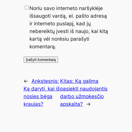
Noriu savo interneto naršyklėje
išsaugoti vardą, el. pašto adresą
ir interneto puslapį, kad jų
nebereiktų įvesti iš naujo, kai kitą
kartą vėl norėsiu parašyti
komentarą.
←
Ankstesnis:
Kitas:
Ką galima
Ką daryti, kai iš
pasiekti naudojantis
nosies bėga
darbo užmokesčio
kraujas?
apskaita?
→