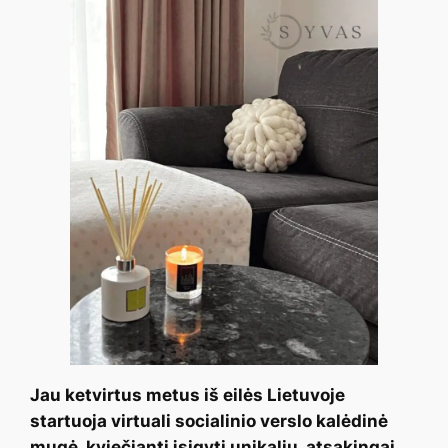
Jau ketvirtus metus iš eilės Lietuvoje
startuoja virtuali socialinio verslo kalėdinė
mugė, kviečianti įsigyti unikalių, atsakingai