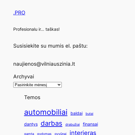
.PRO
Profesionalu ir… taškas!
Susisiekite su mumis el. paštu:
naujienos@vilniauszinia.lt
Archyvai
Temos
automobiliai
baldai
butai
darbas
dantys
finansai
drabužiai
interjeras
gamta
gydymas
gyvūnai