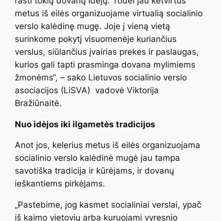
rasti tokių dovanų idėjų. Todėl jau ketvirtus
metus iš eilės organizuojame virtualią socialinio
verslo kalėdinę mugę. Joje į vieną vietą
surinkome pokytį visuomenėje kuriančius
verslus, siūlančius įvairias prekes ir paslaugas,
kurios gali tapti prasminga dovana mylimiems
žmonėms“, – sako Lietuvos socialinio verslo
asociacijos (LiSVA) vadovė Viktorija
Bražiūnaitė.
Nuo idėjos iki ilgametės tradicijos
Anot jos, kelerius metus iš eilės organizuojama
socialinio verslo kalėdinė mugė jau tampa
savotiška tradicija ir kūrėjams, ir dovanų
ieškantiems pirkėjams.
„Pastebime, jog kasmet socialiniai verslai, ypač
iš kaimo vietovių arba kuruojami vyresnio