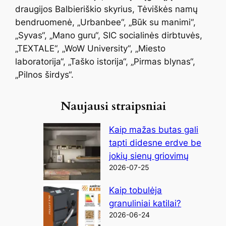
draugijos Balbieriškio skyrius, Tėviškės namų
bendruomenė, „Urbanbee“, „Būk su manimi“,
„Syvas“, „Mano guru“, SIC socialinės dirbtuvės,
„TEXTALE“, „WoW University“, „Miesto
laboratorija“, „Taško istorija“, „Pirmas blynas“,
„Pilnos širdys“.
Naujausi straipsniai
Kaip mažas butas gali
tapti didesne erdve be
jokių sienų griovimų
2026-07-25
Kaip tobulėja
granuliniai katilai?
2026-06-24