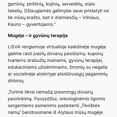
gaminių: pirštinių, kojinių, servetėlių, stalo
takelių. Džiaugiamės galimybe save pristatyti ne
tik mūsų krašto, bet ir didmiesčių – Vilniaus,
Kauno – gyventojams.“
Mugėje – ir gyvūnų terapija
LiSVA rengiamoje virtualioje kalėdinėje mugėje
galima rasti įvairių dovanų pasiūlymų: kuponų
tvariems drabužių mainams, gyvūnų terapijai,
edukaciniams užsiėmimams, žmonių su negalia
ar socialinėje atskirtyje atsidūrusiųjų pagamintų
dirbinių.
„Turime tikrai nemažą prasmingų dovanų
pasirinkimą. Pavyzdžiui, onkologinėmis ligomis
sergantiems asmenims padedanti „Tėviškės
namų“ bendruomenė iš Alytaus mūsų mugėje