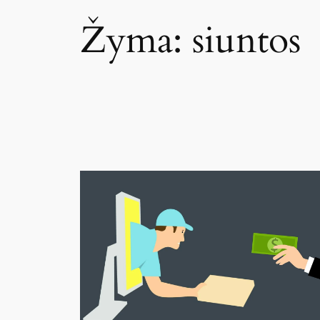
Žyma:
siuntos