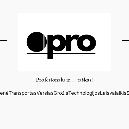
Profesionalu ir… taškas!
enė
Transportas
Verslas
Grožis
Technologijos
Laisvalaikis
S