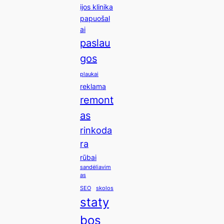
ijos klinika
papuošal
ai
paslau
gos
plaukai
reklama
remont
as
rinkoda
ra
rūbai
sandėliavim
as
SEO
skolos
staty
bos