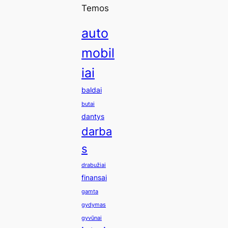
Temos
auto
mobil
iai
baldai
butai
dantys
darba
s
drabužiai
finansai
gamta
gydymas
gyvūnai