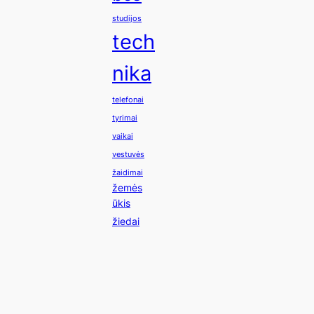
studijos
tech
nika
telefonai
tyrimai
vaikai
vestuvės
žaidimai
žemės
ūkis
žiedai