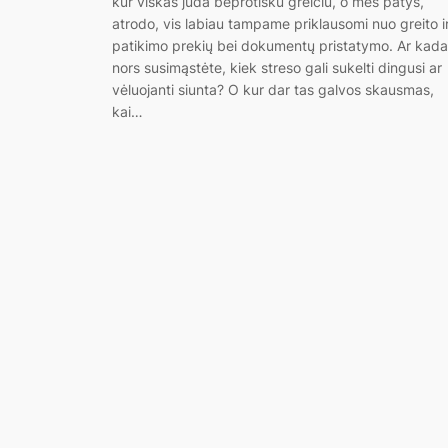
kur viskas juda beprotišku greičiu, o mes patys,
atrodo, vis labiau tampame priklausomi nuo greito i
patikimo prekių bei dokumentų pristatymo. Ar kada
nors susimąstėte, kiek streso gali sukelti dingusi ar
vėluojanti siunta? O kur dar tas galvos skausmas,
kai…