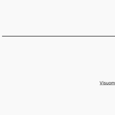
Eiti
prie
turinio
Visuom