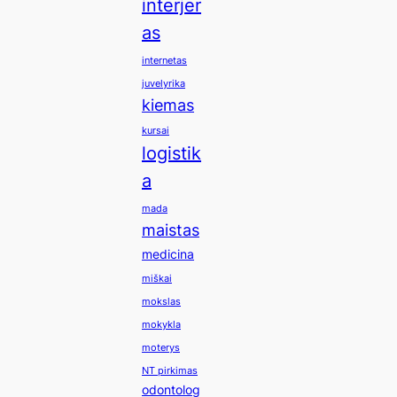
interjer
as
internetas
juvelyrika
kiemas
kursai
logistik
a
mada
maistas
medicina
miškai
mokslas
mokykla
moterys
NT pirkimas
odontolog