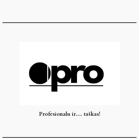
Eiti
prie
turinio
Profesionalu ir… taškas!