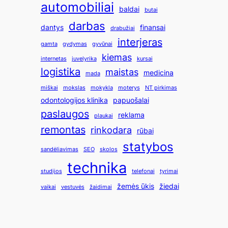
automobiliai
baldai
butai
darbas
dantys
finansai
drabužiai
interjeras
gamta
gydymas
gyvūnai
kiemas
internetas
juvelyrika
kursai
logistika
maistas
medicina
mada
miškai
mokslas
mokykla
moterys
NT pirkimas
odontologijos klinika
papuošalai
paslaugos
reklama
plaukai
remontas
rinkodara
rūbai
statybos
sandėliavimas
SEO
skolos
technika
studijos
telefonai
tyrimai
žemės ūkis
žiedai
vaikai
vestuvės
žaidimai