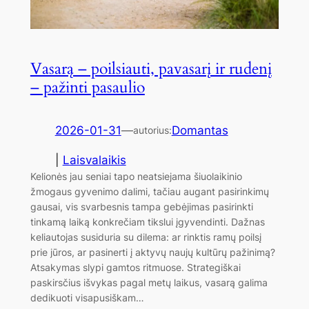
Vasarą – poilsiauti, pavasarį ir rudenį
– pažinti pasaulio
2026-01-31
—
Domantas
autorius:
|
Laisvalaikis
Kelionės jau seniai tapo neatsiejama šiuolaikinio
žmogaus gyvenimo dalimi, tačiau augant pasirinkimų
gausai, vis svarbesnis tampa gebėjimas pasirinkti
tinkamą laiką konkrečiam tikslui įgyvendinti. Dažnas
keliautojas susiduria su dilema: ar rinktis ramų poilsį
prie jūros, ar pasinerti į aktyvų naujų kultūrų pažinimą?
Atsakymas slypi gamtos ritmuose. Strategiškai
paskirsčius išvykas pagal metų laikus, vasarą galima
dedikuoti visapusiškam…